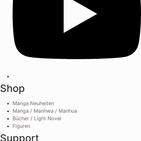
Shop
Manga Neuheiten
Manga / Manhwa / Manhua
Bücher / Light Novel
Figuren
Support