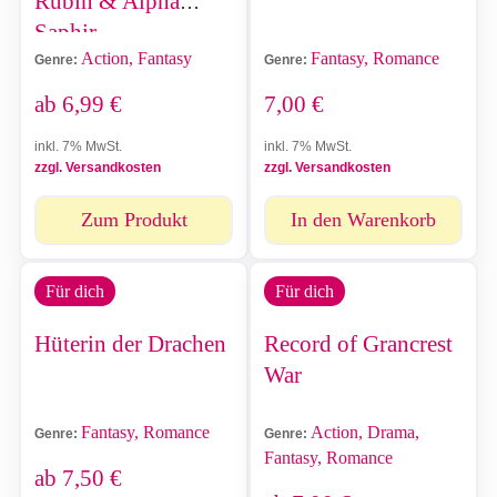
Rubin & Alpha
Saphir
Action, Fantasy
Fantasy, Romance
Genre:
Genre:
ab
6,99
€
7,00
€
inkl. 7% MwSt.
inkl. 7% MwSt.
zzgl. Versandkosten
zzgl. Versandkosten
Zum Produkt
In den Warenkorb
Für dich
Für dich
Hüterin der Drachen
Record of Grancrest
War
Fantasy, Romance
Action, Drama,
Genre:
Genre:
Fantasy, Romance
ab
7,50
€