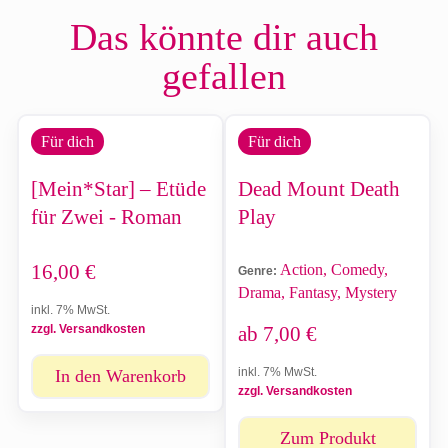
Das könnte dir auch
gefallen
Für dich
Für dich
[Mein*Star] – Etüde
Dead Mount Death
für Zwei - Roman
Play
16,00
€
Action, Comedy,
Genre:
Drama, Fantasy, Mystery
inkl. 7% MwSt.
zzgl. Versandkosten
ab
7,00
€
inkl. 7% MwSt.
In den Warenkorb
zzgl. Versandkosten
Zum Produkt