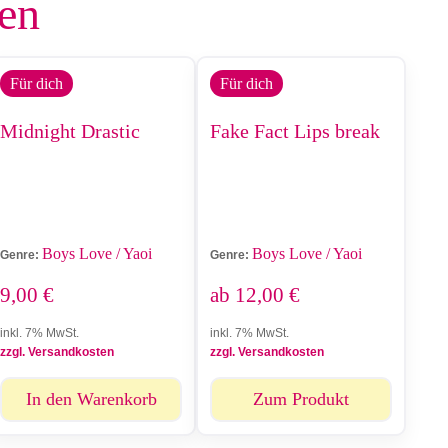
len
Für dich
Für dich
Midnight Drastic
Fake Fact Lips break
Boys Love / Yaoi
Boys Love / Yaoi
Genre:
Genre:
9,00
€
ab
12,00
€
inkl. 7% MwSt.
inkl. 7% MwSt.
zzgl. Versandkosten
zzgl. Versandkosten
In den Warenkorb
Zum Produkt