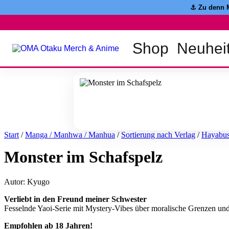
Zum
⚓️ Zu denn 
Inhalt
springen
Shop
Neuhei
Start
/
Manga / Manhwa / Manhua
/
Sortierung nach Verlag
/
Hayabu
Monster im Schafspelz
Autor: Kyugo
Verliebt in den Freund meiner Schwester
Fesselnde Yaoi-Serie mit Mystery-Vibes über moralische Grenzen und
Empfohlen ab 18 Jahren!