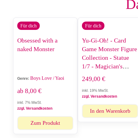
Da
Für dich
Für dich
Obsessed with a
Yu-Gi-Oh! - Card
naked Monster
Game Monster Figure
Collection - Statue
1/7 - Magician's
Valkyria - 27 cm
249,00
€
Boys Love / Yaoi
Genre:
ab
8,00
€
inkl. 19% MwSt.
zzgl. Versandkosten
inkl. 7% MwSt.
zzgl. Versandkosten
In den Warenkorb
Zum Produkt