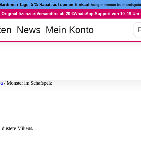
Maritimen Tage:
5 % Rabatt
auf deinen Einkauf.
Ausgenommen buchpreisgebu
Original lizenziert
Versandfrei ab 20 €
WhatsApp-Support von 10–19 Uhr
Pro
ten
News
Mein Konto
su
sa
/ Monster im Schafspelz
 düstere Milieus.