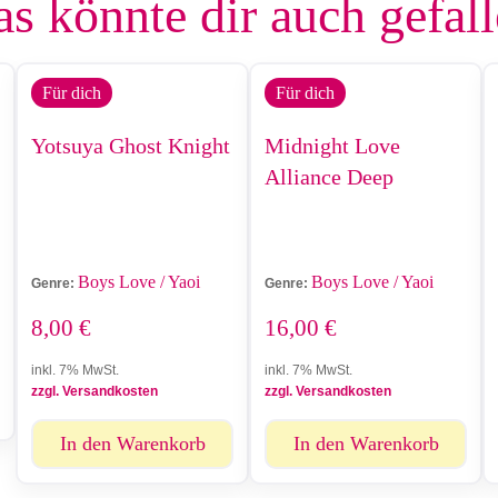
s könnte dir auch gefal
Für dich
Für dich
Yotsuya Ghost Knight
Midnight Love
Alliance Deep
Boys Love / Yaoi
Boys Love / Yaoi
Genre:
Genre:
8,00
€
16,00
€
inkl. 7% MwSt.
inkl. 7% MwSt.
zzgl. Versandkosten
zzgl. Versandkosten
In den Warenkorb
In den Warenkorb