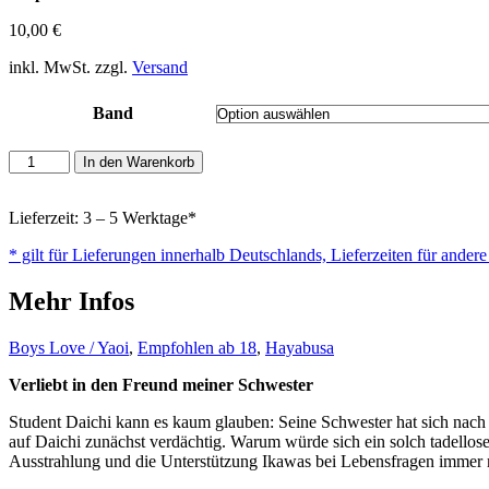
10,00
€
inkl. MwSt. zzgl.
Versand
Band
Monster
In den Warenkorb
im
Schafspelz
Menge
Lieferzeit: 3 – 5 Werktage*
* gilt für Lieferungen innerhalb Deutschlands, Lieferzeiten für ander
Mehr Infos
Boys Love / Yaoi
,
Empfohlen ab 18
,
Hayabusa
Verliebt in den Freund meiner Schwester
Student Daichi kann es kaum glauben: Seine Schwester hat sich nach
auf Daichi zunächst verdächtig. Warum würde sich ein solch tadellose
Ausstrahlung und die Unterstützung Ikawas bei Lebensfragen immer 