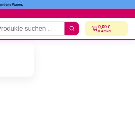
ndene Waren.
dukte
0,00
€
chen
0
Artikel