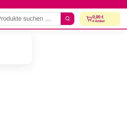
dukte
0,00
€
chen
0
Artikel