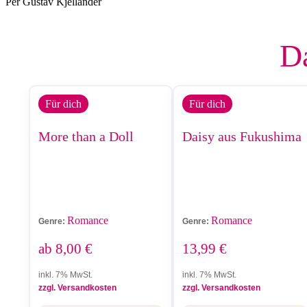
Per Gustav Kjellander
Da
Für dich
Für dich
More than a Doll
Daisy aus Fukushima
Romance
Romance
Genre:
Genre:
ab
8,00
€
13,99
€
inkl. 7% MwSt.
inkl. 7% MwSt.
zzgl. Versandkosten
zzgl. Versandkosten