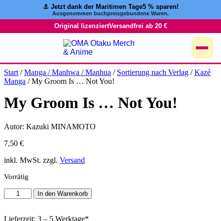
⚓️ Jetzt dank der Maritimen Tage
5 % sparen!
Zum
Ausgenommen buchpreisgebundene Waren.
Inhalt
springen
Original lizenziert
Versandfrei ab 20 €
Start
/
Manga / Manhwa / Manhua
/
Sortierung nach Verlag
/
Kazé
Manga
/ My Groom Is … Not You!
My Groom Is … Not You!
Autor: Kazuki MINAMOTO
7,50
€
inkl. MwSt. zzgl.
Versand
Vorrätig
My
In den Warenkorb
Groom
Is
…
Lieferzeit: 3 – 5 Werktage*