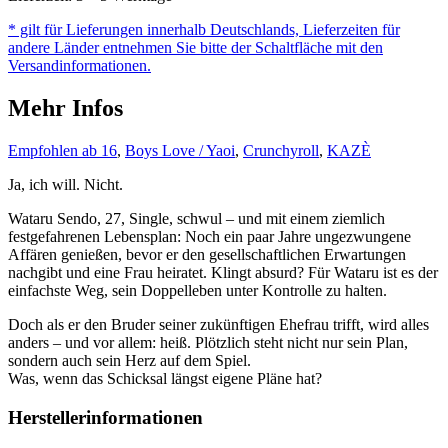
Not
* gilt für Lieferungen innerhalb Deutschlands, Lieferzeiten für
You!
andere Länder entnehmen Sie bitte der Schaltfläche mit den
Menge
Versandinformationen.
Mehr Infos
Empfohlen ab 16
,
Boys Love / Yaoi
,
Crunchyroll
,
KAZÈ
Ja, ich will. Nicht.
Wataru Sendo, 27, Single, schwul – und mit einem ziemlich
festgefahrenen Lebensplan: Noch ein paar Jahre ungezwungene
Affären genießen, bevor er den gesellschaftlichen Erwartungen
nachgibt und eine Frau heiratet. Klingt absurd? Für Wataru ist es der
einfachste Weg, sein Doppelleben unter Kontrolle zu halten.
Doch als er den Bruder seiner zukünftigen Ehefrau trifft, wird alles
anders – und vor allem: heiß. Plötzlich steht nicht nur sein Plan,
sondern auch sein Herz auf dem Spiel.
Was, wenn das Schicksal längst eigene Pläne hat?
Herstellerinformationen