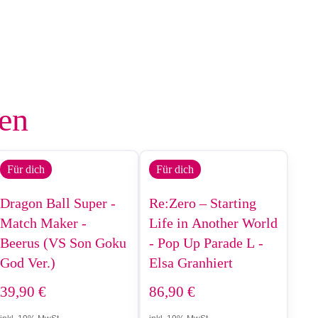
len
Für dich
Für dich
Dragon Ball Super -
Re:Zero – Starting
Match Maker -
Life in Another World
Beerus (VS Son Goku
- Pop Up Parade L -
God Ver.)
Elsa Granhiert
39,90
€
86,90
€