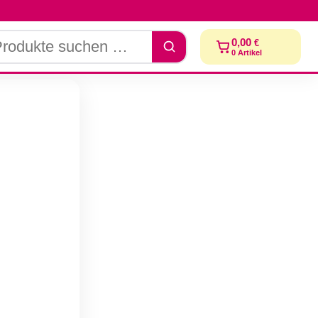
dukte
0,00
€
chen
0
Artikel