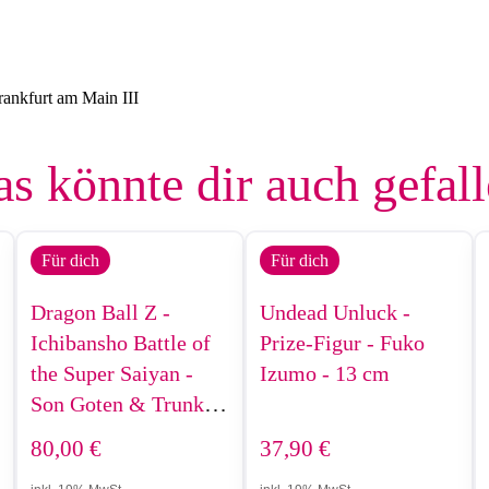
ankfurt am Main III
s könnte dir auch gefal
Für dich
Für dich
Dragon Ball Z -
Undead Unluck -
Ichibansho Battle of
Prize-Figur - Fuko
the Super Saiyan -
Izumo - 13 cm
Son Goten & Trunks -
9 cm
80,00
€
37,90
€