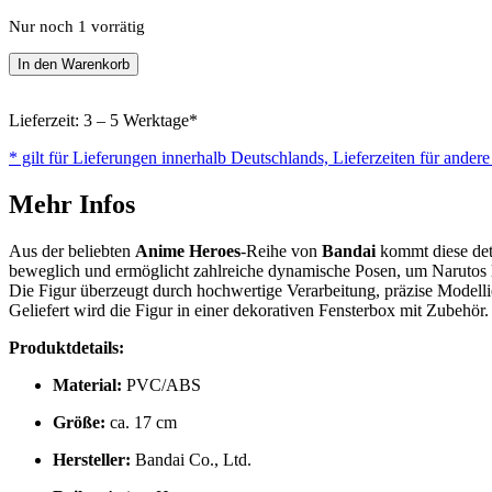
Nur noch 1 vorrätig
Naruto
In den Warenkorb
-
Figure
Anime
Lieferzeit: 3 – 5 Werktage*
Heroes
* gilt für Lieferungen innerhalb Deutschlands, Lieferzeiten für ander
-
Actionfigur
Mehr Infos
-
Naruto
(Final
Aus der beliebten
Anime Heroes
-Reihe von
Bandai
kommt diese det
Battle)
beweglich und ermöglicht zahlreiche dynamische Posen, um Narutos le
-
Die Figur überzeugt durch hochwertige Verarbeitung, präzise Modell
17
Geliefert wird die Figur in einer dekorativen Fensterbox mit Zubehör
cm
Menge
Produktdetails:
Material:
PVC/ABS
Größe:
ca. 17 cm
Hersteller:
Bandai Co., Ltd.