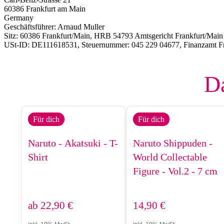
60386 Frankfurt am Main
Germany
Geschäftsführer: Arnaud Muller
Sitz: 60386 Frankfurt/Main, HRB 54793 Amtsgericht Frankfurt/Main
USt-ID: DE111618531, Steuernummer: 045 229 04677, Finanzamt Fr
Da
Für dich
Für dich
Naruto - Akatsuki - T-
Naruto Shippuden -
Shirt
World Collectable
Figure - Vol.2 - 7 cm
ab
22,90
€
14,90
€