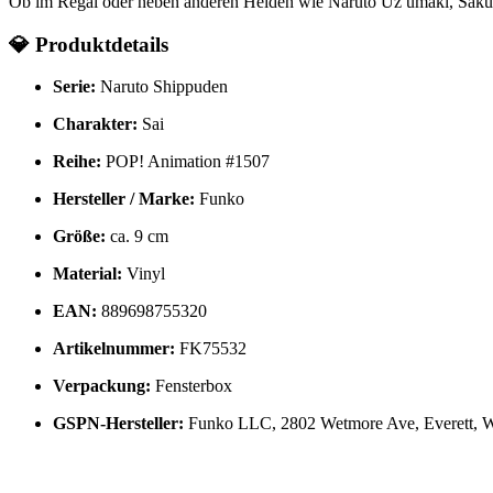
Ob im Regal oder neben anderen Helden wie Naruto Uz umaki, Saku
💎
Produktdetails
Serie:
Naruto Shippuden
Charakter:
Sai
Reihe:
POP! Animation #1507
Hersteller / Marke:
Funko
Größe:
ca. 9 cm
Material:
Vinyl
EAN:
889698755320
Artikelnummer:
FK75532
Verpackung:
Fensterbox
GSPN-Hersteller:
Funko LLC, 2802 Wetmore Ave, Everett,