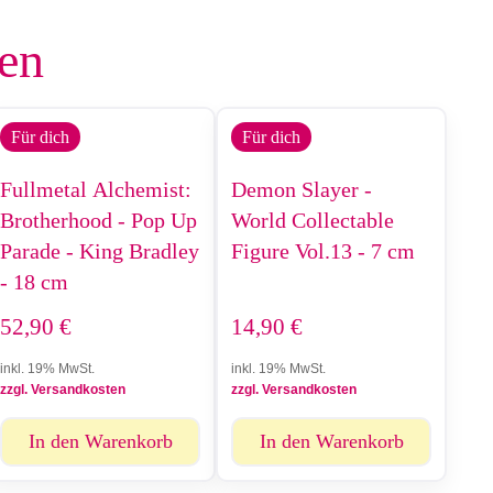
len
Für dich
Für dich
Fullmetal Alchemist:
Demon Slayer -
Brotherhood - Pop Up
World Collectable
Parade - King Bradley
Figure Vol.13 - 7 cm
- 18 cm
52,90
€
14,90
€
inkl. 19% MwSt.
inkl. 19% MwSt.
zzgl. Versandkosten
zzgl. Versandkosten
In den Warenkorb
In den Warenkorb