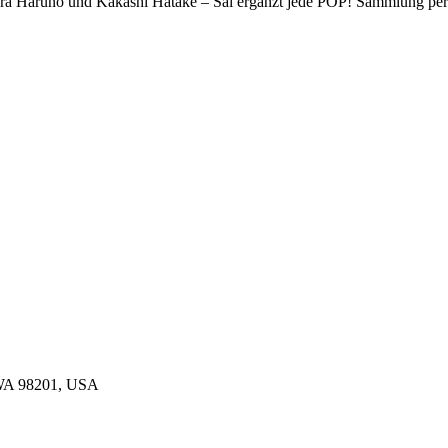
ra Haruno und Kakashi Hatake – Sai ergänzt jede POP! Sammlung per
 WA 98201, USA