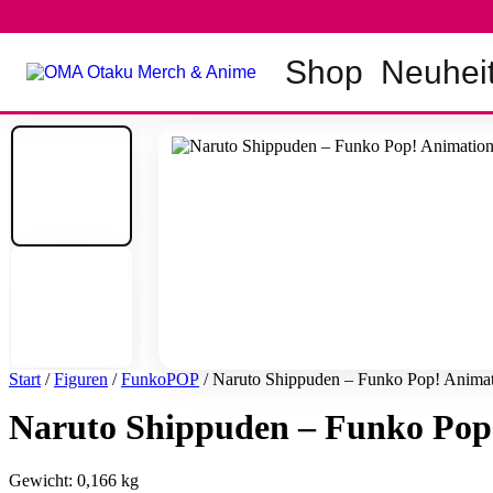
Zum
Inhalt
springen
Shop
Neuhei
Start
/
Figuren
/
FunkoPOP
/ Naruto Shippuden – Funko Pop! Animat
Naruto Shippuden – Funko Pop!
Gewicht: 0,166 kg