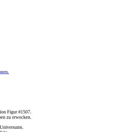
onen.
tion Figur #1507.
eben zu erwecken.
o-Universums.