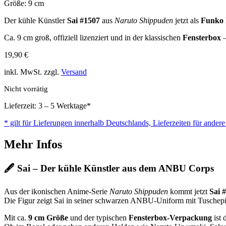
Größe: 9 cm
Der kühle Künstler
Sai
#1507
aus
Naruto Shippuden
jetzt als
Funko 
Ca. 9 cm groß, offiziell lizenziert und in der klassischen
Fensterbox
–
19,90
€
inkl. MwSt. zzgl.
Versand
Nicht vorrätig
Lieferzeit: 3 – 5 Werktage*
* gilt für Lieferungen innerhalb Deutschlands, Lieferzeiten für ander
Mehr Infos
🖋️
Sai – Der kühle Künstler aus dem ANBU Corps
Aus der ikonischen Anime-Serie
Naruto Shippuden
kommt jetzt
Sai 
Die Figur zeigt Sai in seiner schwarzen ANBU-Uniform mit Tuschepins
Mit ca.
9 cm Größe
und der typischen
Fensterbox-Verpackung
ist 