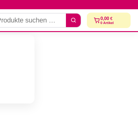
dukte
0,00
€
chen
0
Artikel