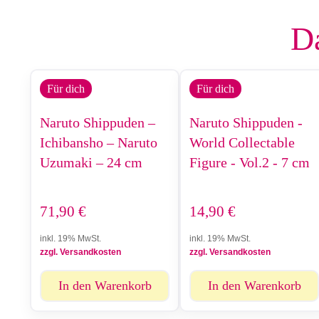
Da
Für dich
Für dich
Naruto Shippuden –
Naruto Shippuden -
Ichibansho – Naruto
World Collectable
Uzumaki – 24 cm
Figure - Vol.2 - 7 cm
71,90
€
14,90
€
inkl. 19% MwSt.
inkl. 19% MwSt.
zzgl. Versandkosten
zzgl. Versandkosten
In den Warenkorb
In den Warenkorb