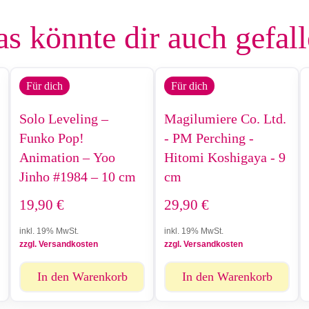
s könnte dir auch gefal
Für dich
Für dich
Solo Leveling –
Magilumiere Co. Ltd.
Funko Pop!
- PM Perching -
Animation – Yoo
Hitomi Koshigaya - 9
Jinho #1984 – 10 cm
cm
19,90
€
29,90
€
inkl. 19% MwSt.
inkl. 19% MwSt.
zzgl. Versandkosten
zzgl. Versandkosten
In den Warenkorb
In den Warenkorb