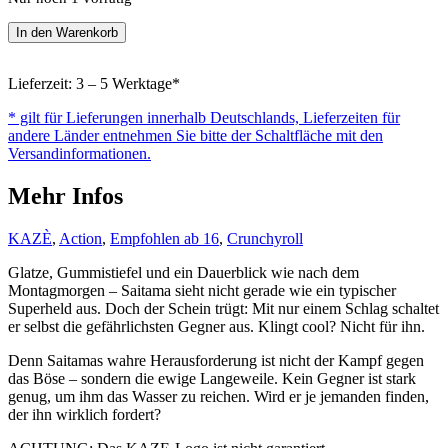
ONE-
In den Warenkorb
PUNCH
MAN
-
Lieferzeit: 3 – 5 Werktage*
Schuber
* gilt für Lieferungen innerhalb Deutschlands, Lieferzeiten für
(1-
andere Länder entnehmen Sie bitte der Schaltfläche mit den
5)
Versandinformationen.
Menge
Mehr Infos
KAZÈ
,
Action
,
Empfohlen ab 16
,
Crunchyroll
Glatze, Gummistiefel und ein Dauerblick wie nach dem
Montagmorgen – Saitama sieht nicht gerade wie ein typischer
Superheld aus. Doch der Schein trügt: Mit nur einem Schlag schaltet
er selbst die gefährlichsten Gegner aus. Klingt cool? Nicht für ihn.
Denn Saitamas wahre Herausforderung ist nicht der Kampf gegen
das Böse – sondern die ewige Langeweile. Kein Gegner ist stark
genug, um ihm das Wasser zu reichen. Wird er je jemanden finden,
der ihn wirklich fordert?