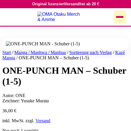
Original lizenziert
Versandfrei ab 20 €
Zum
Inhalt
springen
Start
/
Manga / Manhwa / Manhua
/
Sortierung nach Verlag
/
Kazé
Manga
/ ONE-PUNCH MAN – Schuber (1-5)
ONE-PUNCH MAN – Schuber
(1-5)
Autor: ONE
Zeichner: Yusuke Murata
36,00
€
inkl. MwSt. zzgl.
Versand
Nur noch 1 vorrätig