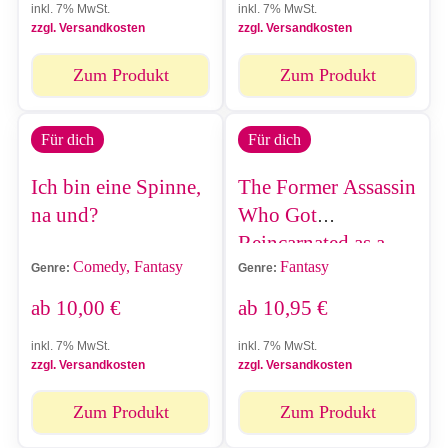
inkl. 7% MwSt.
inkl. 7% MwSt.
zzgl. Versandkosten
zzgl. Versandkosten
Zum Produkt
Zum Produkt
Für dich
Für dich
Ich bin eine Spinne,
The Former Assassin
na und?
Who Got
Reincarnated as a
Comedy, Fantasy
Fantasy
Noble Girl
Genre:
Genre:
ab
10,00
€
ab
10,95
€
inkl. 7% MwSt.
inkl. 7% MwSt.
zzgl. Versandkosten
zzgl. Versandkosten
Zum Produkt
Zum Produkt