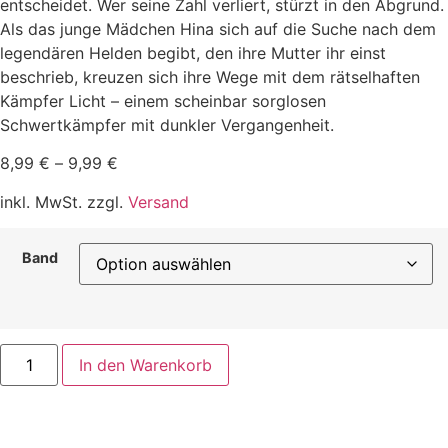
entscheidet. Wer seine Zahl verliert, stürzt in den Abgrund.
Als das junge Mädchen Hina sich auf die Suche nach dem
legendären Helden begibt, den ihre Mutter ihr einst
beschrieb, kreuzen sich ihre Wege mit dem rätselhaften
Kämpfer Licht – einem scheinbar sorglosen
Schwertkämpfer mit dunkler Vergangenheit.
8,99
€
–
9,99
€
inkl. MwSt. zzgl.
Versand
Band
Plunderer
In den Warenkorb
-
Die
Sternenjäger
Menge