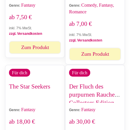
Fantasy
Comedy, Fantasy,
kehrte als Legende
Genre:
Genre:
Romance
zurück
ab
7,50
€
ab
7,00
€
inkl. 7% MwSt.
zzgl. Versandkosten
inkl. 7% MwSt.
zzgl. Versandkosten
Zum Produkt
Zum Produkt
Für dich
Für dich
The Star Seekers
Der Fluch des
purpurnen Rauches -
Collectors Edition
Fantasy
Fantasy
Genre:
Genre:
ab
18,00
€
ab
30,00
€