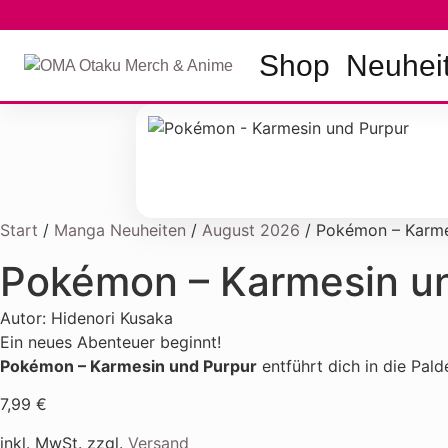
Zum
Inhalt
springen
Shop
Neuhei
Start
/
Manga Neuheiten
/
August 2026
/ Pokémon – Karme
Pokémon – Karmesin u
Autor: Hidenori Kusaka
Ein neues Abenteuer beginnt!
Pokémon – Karmesin und Purpur
entführt dich in die Pa
7,99
€
inkl. MwSt. zzgl.
Versand