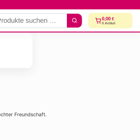
dukte
0,00
€
chen
0
Artikel
chter Freundschaft.