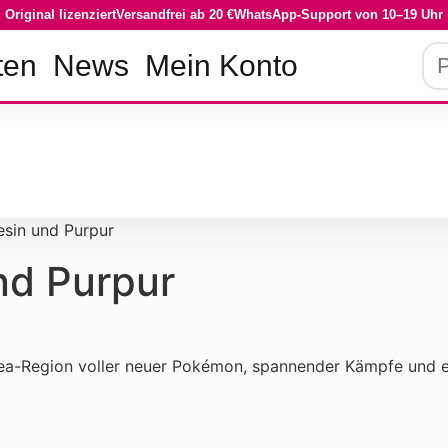
Original lizenziert
Versandfrei ab 20 €
WhatsApp-Support von 10–19 Uhr
Pro
ten
News
Mein Konto
su
sin und Purpur
nd Purpur
ldea-Region voller neuer Pokémon, spannender Kämpfe und e