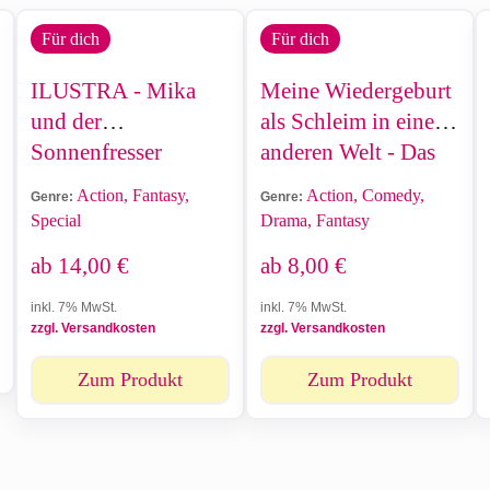
Für dich
Für dich
ILUSTRA - Mika
Meine Wiedergeburt
und der
als Schleim in einer
Sonnenfresser
anderen Welt - Das
Leben im Land der
Action, Fantasy,
Action, Comedy,
Genre:
Genre:
Dämonen
Special
Drama, Fantasy
ab
14,00
€
ab
8,00
€
inkl. 7% MwSt.
inkl. 7% MwSt.
zzgl. Versandkosten
zzgl. Versandkosten
Zum Produkt
Zum Produkt