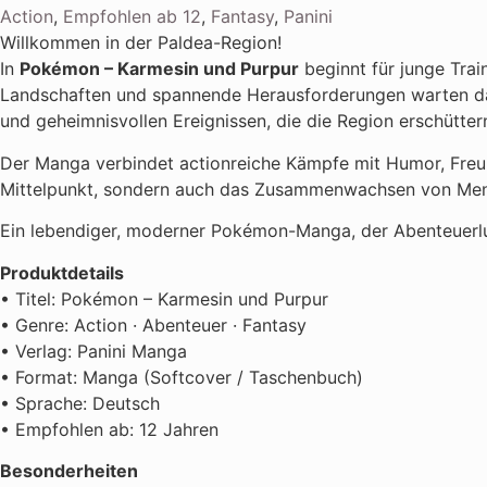
Action
,
Empfohlen ab 12
,
Fantasy
,
Panini
Willkommen in der Paldea-Region!
In
Pokémon – Karmesin und Purpur
beginnt für junge Tra
Landschaften und spannende Herausforderungen warten dar
und geheimnisvollen Ereignissen, die die Region erschütter
Der Manga verbindet actionreiche Kämpfe mit Humor, Fre
Mittelpunkt, sondern auch das Zusammenwachsen von Mensc
Ein lebendiger, moderner Pokémon-Manga, der Abenteuerlu
Produktdetails
• Titel: Pokémon – Karmesin und Purpur
• Genre: Action · Abenteuer · Fantasy
• Verlag: Panini Manga
• Format: Manga (Softcover / Taschenbuch)
• Sprache: Deutsch
• Empfohlen ab: 12 Jahren
Besonderheiten