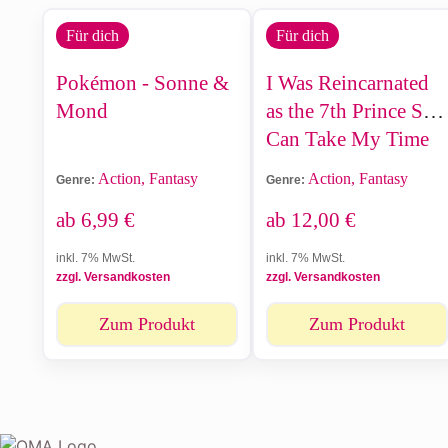
Für dich
Für dich
Pokémon - Sonne &
I Was Reincarnated
Mond
as the 7th Prince So I
Can Take My Time
Perfecting My
Action, Fantasy
Action, Fantasy
Genre:
Genre:
Magical Ability
ab
6,99
€
ab
12,00
€
inkl. 7% MwSt.
inkl. 7% MwSt.
zzgl. Versandkosten
zzgl. Versandkosten
Zum Produkt
Zum Produkt