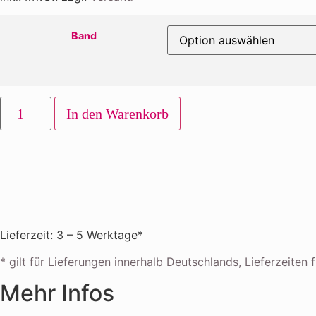
Band
Pokémon
-
In den Warenkorb
Karmesin
und
Purpur
Menge
Lieferzeit: 3 – 5 Werktage*
* gilt für Lieferungen innerhalb Deutschlands, Lieferzeite
Mehr Infos