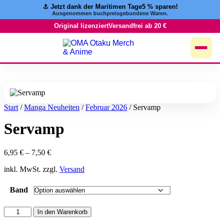
⚓️ Jetzt dank der Maritimen Tage
5 % sparen!
Zum
Ausgenommen buchpreisgebundene Waren.
Inhalt
springen
Original lizenziert
Versandfrei ab 20 €
Start
/
Manga Neuheiten
/
Februar 2026
/ Servamp
Servamp
6,95
€
–
7,50
€
inkl. MwSt. zzgl.
Versand
Band
Servamp
In den Warenkorb
Menge