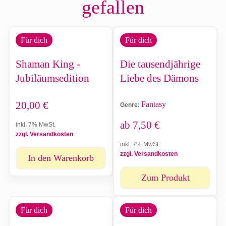
gefallen
Für dich
Für dich
Shaman King -
Die tausendjährige
Jubiläumsedition
Liebe des Dämons
20,00
€
Fantasy
Genre:
ab
7,50
€
inkl. 7% MwSt.
zzgl. Versandkosten
inkl. 7% MwSt.
zzgl. Versandkosten
In den Warenkorb
Zum Produkt
Für dich
Für dich