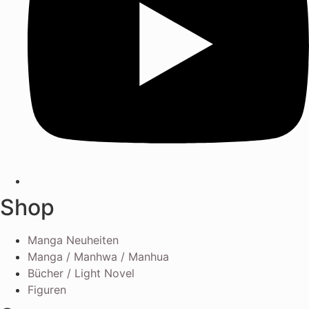
Shop
Manga Neuheiten
Manga / Manhwa / Manhua
Bücher / Light Novel
Figuren