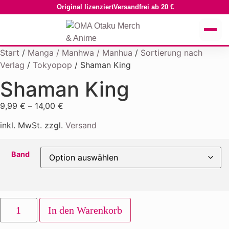
Original lizenziert
Versandfrei ab 20 €
Start
/
Manga / Manhwa / Manhua
/
Sortierung nach
Verlag
/
Tokyopop
/ Shaman King
Shaman King
9,99
€
–
14,00
€
inkl. MwSt. zzgl.
Versand
Band
In den Warenkorb