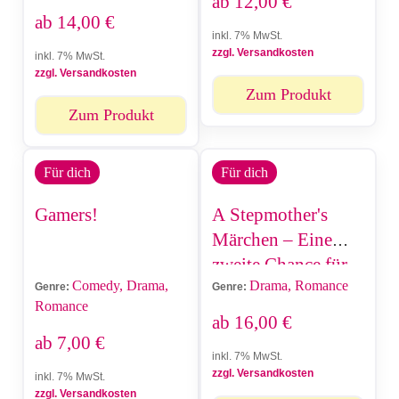
ab
12,00
€
ab
14,00
€
inkl. 7% MwSt.
zzgl. Versandkosten
inkl. 7% MwSt.
zzgl. Versandkosten
Zum Produkt
Zum Produkt
Für dich
Für dich
Gamers!
A Stepmother's
Märchen – Eine
zweite Chance für
Comedy, Drama,
Drama, Romance
meine Familie
Genre:
Genre:
Romance
ab
16,00
€
ab
7,00
€
inkl. 7% MwSt.
zzgl. Versandkosten
inkl. 7% MwSt.
zzgl. Versandkosten