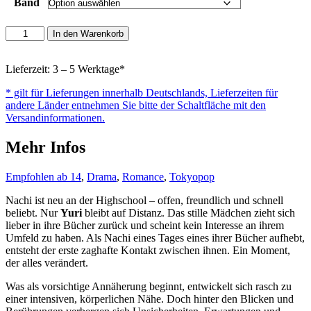
Band
Sie
In den Warenkorb
gehört
nur
mir
Lieferzeit: 3 – 5 Werktage*
allein
* gilt für Lieferungen innerhalb Deutschlands, Lieferzeiten für
Menge
andere Länder entnehmen Sie bitte der Schaltfläche mit den
Versandinformationen.
Mehr Infos
Empfohlen ab 14
,
Drama
,
Romance
,
Tokyopop
Nachi ist neu an der Highschool – offen, freundlich und schnell
beliebt. Nur
Yuri
bleibt auf Distanz. Das stille Mädchen zieht sich
lieber in ihre Bücher zurück und scheint kein Interesse an ihrem
Umfeld zu haben. Als Nachi eines Tages eines ihrer Bücher aufhebt,
entsteht der erste zaghafte Kontakt zwischen ihnen. Ein Moment,
der alles verändert.
Was als vorsichtige Annäherung beginnt, entwickelt sich rasch zu
einer intensiven, körperlichen Nähe. Doch hinter den Blicken und