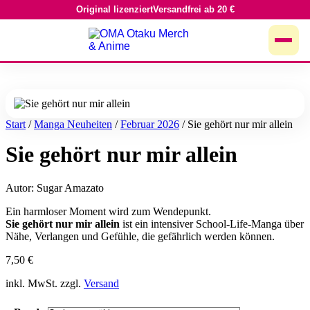
Original lizenziert
Versandfrei ab 20 €
Zum
Inhalt
springen
Start
/
Manga Neuheiten
/
Februar 2026
/ Sie gehört nur mir allein
Sie gehört nur mir allein
Autor: Sugar Amazato
Ein harmloser Moment wird zum Wendepunkt.
Sie gehört nur mir allein
ist ein intensiver School-Life-Manga über
Nähe, Verlangen und Gefühle, die gefährlich werden können.
7,50
€
inkl. MwSt. zzgl.
Versand