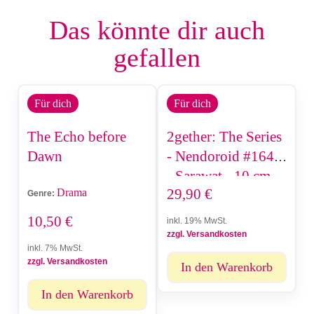
Das könnte dir auch
gefallen
Für dich
Für dich
The Echo before
2gether: The Series
Dawn
- Nendoroid #1649
- Sarawat - 10 cm
29,90
€
Drama
Genre:
10,50
€
inkl. 19% MwSt.
zzgl. Versandkosten
inkl. 7% MwSt.
zzgl. Versandkosten
In den Warenkorb
In den Warenkorb