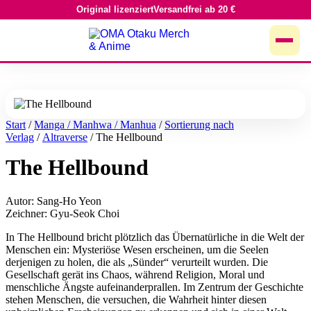
Original lizenziert
Versandfrei ab 20 €
Zum
Inhalt
springen
Start
/
Manga / Manhwa / Manhua
/
Sortierung nach
Verlag
/
Altraverse
/ The Hellbound
The Hellbound
Autor: Sang-Ho Yeon
Zeichner: Gyu-Seok Choi
In The Hellbound bricht plötzlich das Übernatürliche in die Welt der
Menschen ein: Mysteriöse Wesen erscheinen, um die Seelen
derjenigen zu holen, die als „Sünder“ verurteilt wurden. Die
Gesellschaft gerät ins Chaos, während Religion, Moral und
menschliche Ängste aufeinanderprallen. Im Zentrum der Geschichte
stehen Menschen, die versuchen, die Wahrheit hinter diesen