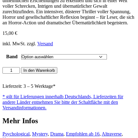
unheimlichen Erscheinungen zu erkennen und sich in einer Welt
voller Schrecken, Intrigen und übernatürlicher Gewalt
zurechtzufinden. Ein intensiver, düsterer Thriller voller Spannung,
Horror und gesellschaftlicher Reflexion beginnt – für Leser, die sich
an Horror-Action und dramatischer Übernatürlichkeit begeistern.
15,00
€
inkl. MwSt. zzgl.
Versand
Band
The
In den Warenkorb
Hellbound
Menge
Lieferzeit: 3 – 5 Werktage*
* gilt für Lieferungen innerhalb Deutschlands, Lieferzeiten für
andere Länder entnehmen Sie bitte der Schaltfläche mit den
Versandinformationen.
Mehr Infos
Psychological
,
Mystery
,
Drama
,
Empfohlen ab 16
,
Altraverse
,