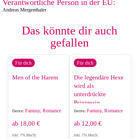
Verantwortliche Person in der EU:
Andreas Mergenthaler
Das könnte dir auch
gefallen
Für dich
Für dich
Men of the Harem
Die legendäre Hexe
wird als
unterdrückte
Prinzessin
wiedergeboren
Fantasy, Romance
Fantasy, Romance
Genre:
Genre:
ab
18,00
€
ab
12,00
€
inkl. 7% MwSt.
inkl. 7% MwSt.