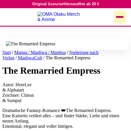
Original lizenziert
Versandfrei ab 20 €
Zum
Inhalt
springen
Start
/
Manga / Manhwa / Manhua
/
Sortierung nach
Verlag
/
ManhwaCult
/ The Remarried Empress
The Remarried Empress
Autor: HereLee
& Alphatart
Zeichner: Chirun
& Sumpul
Dramatische Fantasy-Romance 👑The Remarried Empress.
Eine Kaiserin verliert alles – und findet Stärke, Liebe und einen
neuen Anfang.
Emotional, elegant und voller Intrigen.