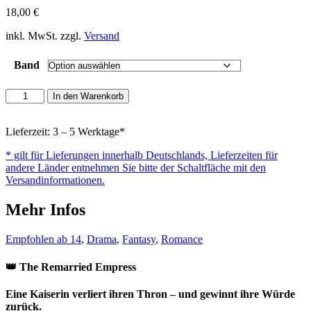
18,00
€
inkl. MwSt. zzgl.
Versand
Band
The
In den Warenkorb
Remarried
Empress
Menge
Lieferzeit: 3 – 5 Werktage*
* gilt für Lieferungen innerhalb Deutschlands, Lieferzeiten für
andere Länder entnehmen Sie bitte der Schaltfläche mit den
Versandinformationen.
Mehr Infos
Empfohlen ab 14
,
Drama
,
Fantasy
,
Romance
👑 The Remarried Empress
Eine Kaiserin verliert ihren Thron – und gewinnt ihre Würde
zurück.