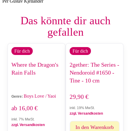
Per Gustav Kjellander
Das könnte dir auch
gefallen
Für dich
Für dich
Where the Dragon's
2gether: The Series -
Rain Falls
Nendoroid #1650 -
Tine - 10 cm
29,90
€
Boys Love / Yaoi
Genre:
ab
16,00
€
inkl. 19% MwSt.
zzgl. Versandkosten
inkl. 7% MwSt.
zzgl. Versandkosten
In den Warenkorb