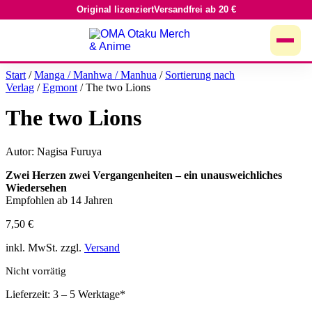
Original lizenziert
Versandfrei ab 20 €
Zum
Inhalt
springen
Start
/
Manga / Manhwa / Manhua
/
Sortierung nach
Verlag
/
Egmont
/ The two Lions
The two Lions
Autor: Nagisa Furuya
Zwei Herzen zwei Vergangenheiten – ein unausweichliches
Wiedersehen
Empfohlen ab 14 Jahren
7,50
€
inkl. MwSt. zzgl.
Versand
Nicht vorrätig
Lieferzeit: 3 – 5 Werktage*