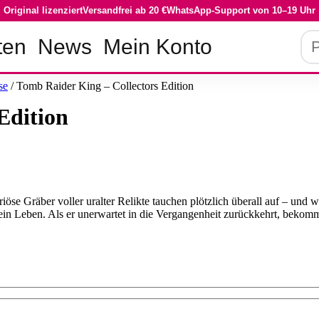
Original lizenziert
Versandfrei ab 20 €
WhatsApp-Support von 10–19 Uhr
Pro
ten
News
Mein Konto
su
se
/ Tomb Raider King – Collectors Edition
Edition
se Gräber voller uralter Relikte tauchen plötzlich überall auf – und we
 sein Leben. Als er unerwartet in die Vergangenheit zurückkehrt, bekom