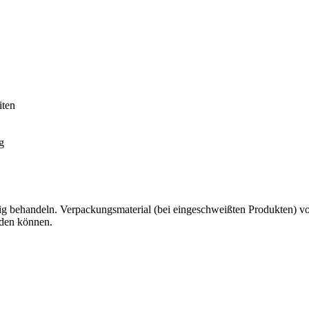
iten
g
g behandeln. Verpackungsmaterial (bei eingeschweißten Produkten) von 
rden können.