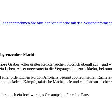
e Länder entnehmen Sie bitte der Schaltfläche mit den Versandinformati
nd grenzenlose Macht
se Gräber voller uralter Relikte tauchen plötzlich überall auf – und we
 sein Leben. Als er unerwartet in die Vergangenheit zurückkehrt, bekom
einer ordentlichen Portion Arroganz beginnt Jooheon seinen Rachefeldz
ctiongeladene Kämpfe, taktische Machtspiele und ein charismatischer 
sondern auch ein hochwertiges Gesamtpaket für echte Fans.