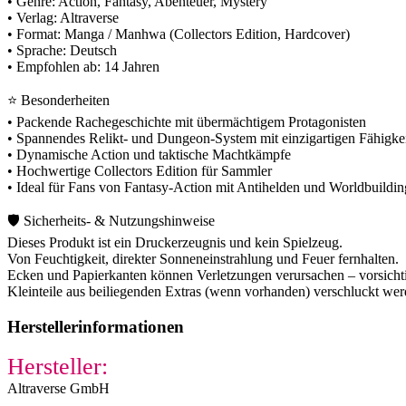
• Genre: Action, Fantasy, Abenteuer, Mystery
• Verlag: Altraverse
• Format: Manga / Manhwa (Collectors Edition, Hardcover)
• Sprache: Deutsch
• Empfohlen ab: 14 Jahren
⭐ Besonderheiten
• Packende Rachegeschichte mit übermächtigem Protagonisten
• Spannendes Relikt- und Dungeon-System mit einzigartigen Fähigke
• Dynamische Action und taktische Machtkämpfe
• Hochwertige Collectors Edition für Sammler
• Ideal für Fans von Fantasy-Action mit Antihelden und Worldbuildin
🛡️ Sicherheits- & Nutzungshinweise
Dieses Produkt ist ein Druckerzeugnis und kein Spielzeug.
Von Feuchtigkeit, direkter Sonneneinstrahlung und Feuer fernhalten.
Ecken und Papierkanten können Verletzungen verursachen – vorsichti
Kleinteile aus beiliegenden Extras (wenn vorhanden) verschluckt we
Herstellerinformationen
Hersteller:
Altraverse GmbH