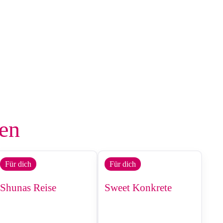
len
Für dich
Für dich
Shunas Reise
Sweet Konkrete