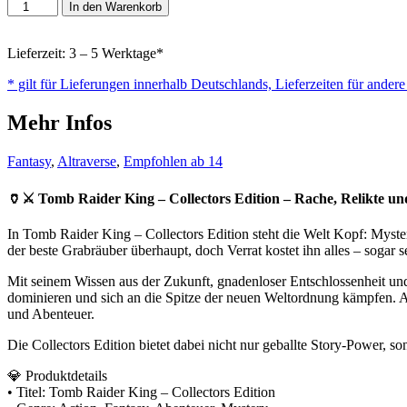
Tomb
In den Warenkorb
Raider
King
-
Lieferzeit: 3 – 5 Werktage*
Collectors
* gilt für Lieferungen innerhalb Deutschlands, Lieferzeiten für ander
Edition
Menge
Mehr Infos
Fantasy
,
Altraverse
,
Empfohlen ab 14
🏺⚔️ Tomb Raider King – Collectors Edition – Rache, Relikte u
In Tomb Raider King – Collectors Edition steht die Welt Kopf: Mysteriö
der beste Grabräuber überhaupt, doch Verrat kostet ihn alles – sogar
Mit seinem Wissen aus der Zukunft, gnadenloser Entschlossenheit und 
dominieren und sich an die Spitze der neuen Weltordnung kämpfen. A
und Abenteuer.
Die Collectors Edition bietet dabei nicht nur geballte Story-Power, 
💎 Produktdetails
• Titel: Tomb Raider King – Collectors Edition