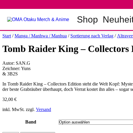
Zum
Inhalt
springen
Shop
Neuhei
Start
/
Manga / Manhwa / Manhua
/
Sortierung nach Verlag
/
Altraver
Tomb Raider King – Collectors 
Autor: SAN.G
Zeichner: Yuns
& 3B2S
In Tomb Raider King – Collectors Edition steht die Welt Kopf: Mysteriö
der beste Grabräuber überhaupt, doch Verrat kostet ihn alles – sogar
32,00
€
inkl. MwSt. zzgl.
Versand
Band