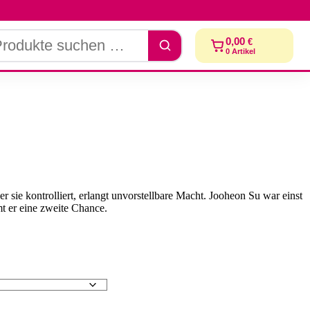
dukte
0,00
€
chen
0
Artikel
r sie kontrolliert, erlangt unvorstellbare Macht. Jooheon Su war einst
mt er eine zweite Chance.