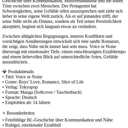
Geschichte über Kommunikation, Missverständnisse und die leisen
Töne zwischen zwei Menschen. Der Protagonist hat
Schwierigkeiten, seine Gefühle offen auszusprechen und zieht sich
lieber in seine eigene Welt zurück. Als er auf jemanden trifft, der
seine Stille nicht als Distanz, sondern als Teil seiner Persönlichkeit
akzeptiert, beginnt sich langsam etwas zu verändern.
Zwischen alltäglichen Begegnungen, inneren Konflikten und
vorsichtigen Annäherungen entwickelt sich eine sanfte Romanze,
die zeigt, dass Nähe nicht immer laut sein muss. Voice or Noise
überzeugt mit emotionaler Tiefe, einem entschleunigten Erzähltempo
und einem liebevollen Blick auf unterschiedliche Arten, Gefühle
auszudrücken.
💎 Produktdetails
• Titel: Voice or Noise
• Genre: Boys’ Love, Romance, Slice of Life
• Verlag: Tokyopop
• Format: Manga (Softcover / Taschenbuch)
• Sprache: Deutsch
• Empfohlen ab: 14 Jahren
⭐ Besonderheiten
• Feinfühlige BL-Geschichte über Kommunikation und Nähe
• Ruhiger, emotionaler Erzählstil