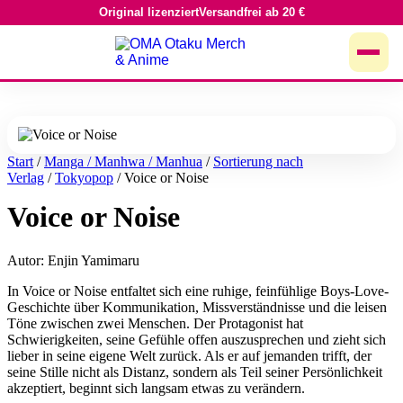
Original lizenziert
Versandfrei ab 20 €
Zum
Inhalt
springen
Start
/
Manga / Manhwa / Manhua
/
Sortierung nach
Verlag
/
Tokyopop
/ Voice or Noise
Voice or Noise
Autor: Enjin Yamimaru
In Voice or Noise entfaltet sich eine ruhige, feinfühlige Boys-Love-
Geschichte über Kommunikation, Missverständnisse und die leisen
Töne zwischen zwei Menschen. Der Protagonist hat
Schwierigkeiten, seine Gefühle offen auszusprechen und zieht sich
lieber in seine eigene Welt zurück. Als er auf jemanden trifft, der
seine Stille nicht als Distanz, sondern als Teil seiner Persönlichkeit
akzeptiert, beginnt sich langsam etwas zu verändern.