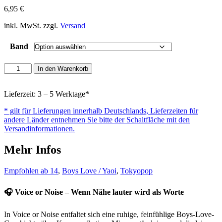
6,95
€
inkl. MwSt. zzgl.
Versand
Band
Voice
In den Warenkorb
or
Noise
Menge
Lieferzeit: 3 – 5 Werktage*
* gilt für Lieferungen innerhalb Deutschlands, Lieferzeiten für
andere Länder entnehmen Sie bitte der Schaltfläche mit den
Versandinformationen.
Mehr Infos
Empfohlen ab 14
,
Boys Love / Yaoi
,
Tokyopop
🎧 Voice or Noise – Wenn Nähe lauter wird als Worte
In Voice or Noise entfaltet sich eine ruhige, feinfühlige Boys-Love-