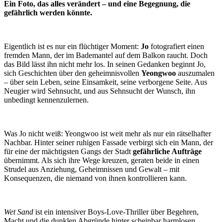
Ein Foto, das alles verändert – und eine Begegnung, die
gefährlich werden könnte.
Eigentlich ist es nur ein flüchtiger Moment:
Jo
fotografiert einen
fremden Mann, der im Bademantel auf dem Balkon raucht. Doch
das Bild lässt ihn nicht mehr los. In seinen Gedanken beginnt Jo,
sich Geschichten über den geheimnisvollen
Yeongwoo
auszumalen
– über sein Leben, seine Einsamkeit, seine verborgene Seite. Aus
Neugier wird Sehnsucht, und aus Sehnsucht der Wunsch, ihn
unbedingt kennenzulernen.
Was Jo nicht weiß: Yeongwoo ist weit mehr als nur ein rätselhafter
Nachbar. Hinter seiner ruhigen Fassade verbirgt sich ein Mann, der
für eine der mächtigsten Gangs der Stadt
gefährliche Aufträge
übernimmt. Als sich ihre Wege kreuzen, geraten beide in einen
Strudel aus Anziehung, Geheimnissen und Gewalt – mit
Konsequenzen, die niemand von ihnen kontrollieren kann.
Wet Sand
ist ein intensiver Boys-Love-Thriller über Begehren,
Macht und die dunklen Abgründe hinter scheinbar harmlosen