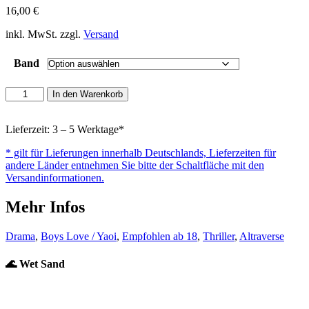
16,00
€
inkl. MwSt. zzgl.
Versand
Band
Wet
In den Warenkorb
Sand
Menge
Lieferzeit: 3 – 5 Werktage*
* gilt für Lieferungen innerhalb Deutschlands, Lieferzeiten für
andere Länder entnehmen Sie bitte der Schaltfläche mit den
Versandinformationen.
Mehr Infos
Drama
,
Boys Love / Yaoi
,
Empfohlen ab 18
,
Thriller
,
Altraverse
🌊 Wet Sand