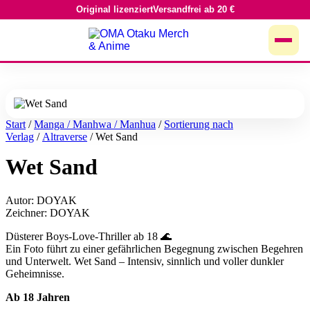
Original lizenziert
Versandfrei ab 20 €
Zum
Inhalt
springen
Start
/
Manga / Manhwa / Manhua
/
Sortierung nach
Verlag
/
Altraverse
/ Wet Sand
Wet Sand
Autor: DOYAK
Zeichner: DOYAK
Düsterer Boys-Love-Thriller ab 18 🌊
Ein Foto führt zu einer gefährlichen Begegnung zwischen Begehren
und Unterwelt. Wet Sand – Intensiv, sinnlich und voller dunkler
Geheimnisse.
Ab 18 Jahren