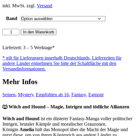
inkl. MwSt. zzgl.
Versand
Band
Witch
In den Warenkorb
and
Hound
Menge
Lieferzeit: 3 – 5 Werktage*
* gilt für Lieferungen innerhalb Deutschlands, Lieferzeiten für
andere Länder entnehmen Sie bitte der Schaltfläche mit den
Versandinformationen.
Mehr Infos
Seinen
,
Mystery
,
Empfohlen ab 16
,
Fantasy
,
Egmont
🐺
Witch and Hound – Magie, Intrigen und tödliche Allianzen
Witch and Hound
ist ein düsterer Fantasy-Manga voller politischer
Intrigen, brutaler Kämpfe und moralischer Grauzonen.
Königin
Amelia
hält das Monopol über die Macht der Magie und
nutzt diese, um von ihrem Königreich aus andere Länder zu