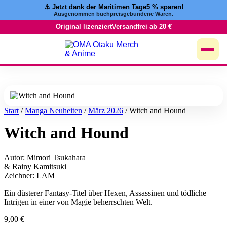
⚓️ Jetzt dank der Maritimen Tage
5 % sparen!
Zum
Ausgenommen buchpreisgebundene Waren.
Inhalt
springen
Original lizenziert
Versandfrei ab 20 €
Start
/
Manga Neuheiten
/
März 2026
/ Witch and Hound
Witch and Hound
Autor: Mimori Tsukahara
& Rainy Kamitsuki
Zeichner: LAM
Ein düsterer Fantasy-Titel über Hexen, Assassinen und tödliche
Intrigen in einer von Magie beherrschten Welt.
9,00
€