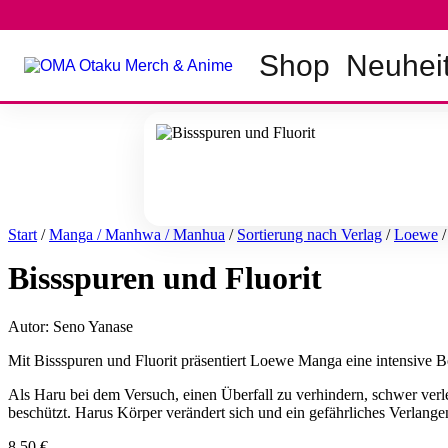
Zum
Inhalt
springen
Shop
Neuhei
Start
/
Manga / Manhwa / Manhua
/
Sortierung nach Verlag
/
Loewe
/
Bissspuren und Fluorit
Autor: Seno Yanase
Mit Bissspuren und Fluorit präsentiert Loewe Manga eine intensive 
Als Haru bei dem Versuch, einen Überfall zu verhindern, schwer verlet
beschützt. Harus Körper verändert sich und ein gefährliches Verlang
8,50
€