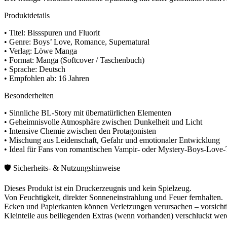
Produktdetails
• Titel: Bissspuren und Fluorit
• Genre: Boys’ Love, Romance, Supernatural
• Verlag: Löwe Manga
• Format: Manga (Softcover / Taschenbuch)
• Sprache: Deutsch
• Empfohlen ab: 16 Jahren
Besonderheiten
• Sinnliche BL-Story mit übernatürlichen Elementen
• Geheimnisvolle Atmosphäre zwischen Dunkelheit und Licht
• Intensive Chemie zwischen den Protagonisten
• Mischung aus Leidenschaft, Gefahr und emotionaler Entwicklung
• Ideal für Fans von romantischen Vampir- oder Mystery-Boys-Love-T
🛡️ Sicherheits- & Nutzungshinweise
Dieses Produkt ist ein Druckerzeugnis und kein Spielzeug.
Von Feuchtigkeit, direkter Sonneneinstrahlung und Feuer fernhalten.
Ecken und Papierkanten können Verletzungen verursachen – vorsichti
Kleinteile aus beiliegenden Extras (wenn vorhanden) verschluckt we