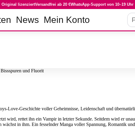
Original lizenziert
Versandfrei ab 20 €
WhatsApp-Support von 10–19 Uhr
Pro
ten
News
Mein Konto
su
 Bissspuren und Fluorit
Boys-Love-Geschichte voller Geheimnisse, Leidenschaft und übernatürl
zt wird, rettet ihn ein Vampir in letzter Sekunde. Seitdem wird er una
en wächst in ihm. Ein fesselnder Manga voller Spannung, Romantik und