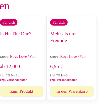
len
Für dich
Für dich
Is He The One?
Mehr als nur
Freunde
Boys Love / Yaoi
Boys Love / Yaoi
Genre:
Genre:
ab
12,00
€
6,95
€
inkl. 7% MwSt.
inkl. 7% MwSt.
zzgl. Versandkosten
zzgl. Versandkosten
Zum Produkt
In den Warenkorb