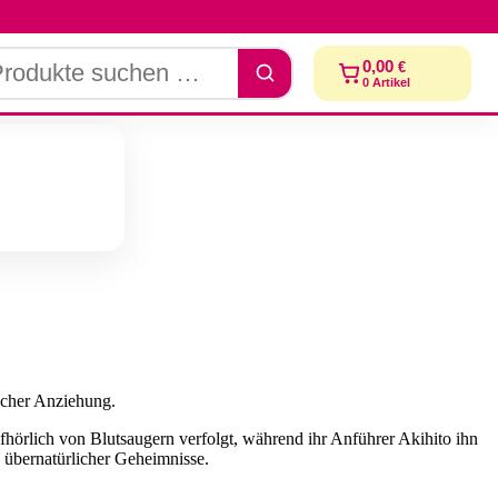
dukte
0,00
€
chen
0
Artikel
icher Anziehung.
ufhörlich von Blutsaugern verfolgt, während ihr Anführer Akihito ihn
 übernatürlicher Geheimnisse.