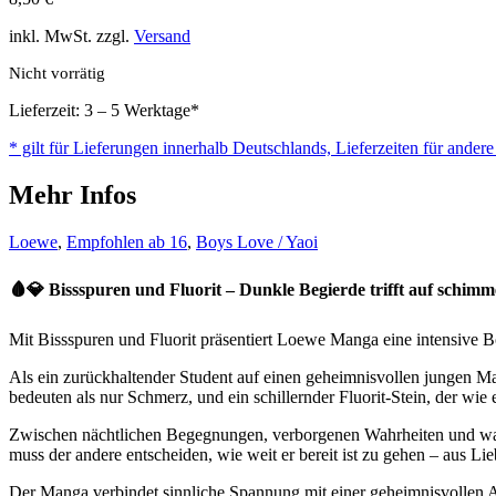
inkl. MwSt. zzgl.
Versand
Nicht vorrätig
Lieferzeit: 3 – 5 Werktage*
* gilt für Lieferungen innerhalb Deutschlands, Lieferzeiten für ander
Mehr Infos
Loewe
,
Empfohlen ab 16
,
Boys Love / Yaoi
🩸💎 Bissspuren und Fluorit – Dunkle Begierde trifft auf schim
Mit Bissspuren und Fluorit präsentiert Loewe Manga eine intensive 
Als ein zurückhaltender Student auf einen geheimnisvollen jungen Man
bedeuten als nur Schmerz, und ein schillernder Fluorit-Stein, der wi
Zwischen nächtlichen Begegnungen, verborgenen Wahrheiten und wachs
muss der andere entscheiden, wie weit er bereit ist zu gehen – aus Li
Der Manga verbindet sinnliche Spannung mit einer geheimnisvollen A