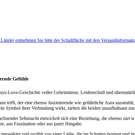
e Länder entnehmen Sie bitte der Schaltfläche mit den Versandinformati
mernde Gefühle
Boys-Love-Geschichte voller Geheimnisse, Leidenschaft und übernatürl
n trifft, der eine ebenso faszinierende wie gefährliche Aura ausstrahlt
e ein Symbol ihrer Verbindung wirkt, ziehen die beiden unaufhaltsam zue
ender Sehnsucht entwickelt sich eine Beziehung, die ebenso zart wie b
ebe, aus Faszination oder aus purer Hingabe.
tmosphäre und erzählt von einer Liebe, die im Schatten beginnt und im