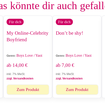
s könnte dir auch gefal
Für dich
Für dich
My Online-Celebrity
Don’t be shy!
Boyfriend
Boys Love / Yaoi
Boys Love / Yaoi
Genre:
Genre:
ab
14,00
€
ab
7,00
€
inkl. 7% MwSt.
inkl. 7% MwSt.
zzgl. Versandkosten
zzgl. Versandkosten
Zum Produkt
Zum Produkt