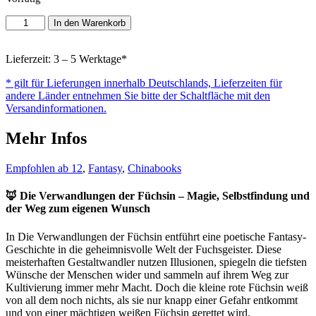
Die
In den Warenkorb
Verwandlungen
der
Füchsin
Lieferzeit: 3 – 5 Werktage*
Menge
* gilt für Lieferungen innerhalb Deutschlands, Lieferzeiten für
andere Länder entnehmen Sie bitte der Schaltfläche mit den
Versandinformationen.
Mehr Infos
Empfohlen ab 12
,
Fantasy
,
Chinabooks
🦊 Die Verwandlungen der Füchsin – Magie, Selbstfindung und
der Weg zum eigenen Wunsch
In Die Verwandlungen der Füchsin entführt eine poetische Fantasy-
Geschichte in die geheimnisvolle Welt der Fuchsgeister. Diese
meisterhaften Gestaltwandler nutzen Illusionen, spiegeln die tiefsten
Wünsche der Menschen wider und sammeln auf ihrem Weg zur
Kultivierung immer mehr Macht. Doch die kleine rote Füchsin weiß
von all dem noch nichts, als sie nur knapp einer Gefahr entkommt
und von einer mächtigen weißen Füchsin gerettet wird.