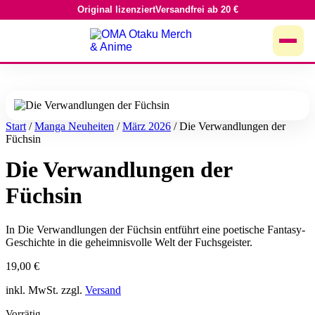
Original lizenziert
Versandfrei ab 20 €
Zum
Inhalt
springen
Start
/
Manga Neuheiten
/
März 2026
/ Die Verwandlungen der
Füchsin
Die Verwandlungen der
Füchsin
In Die Verwandlungen der Füchsin entführt eine poetische Fantasy-
Geschichte in die geheimnisvolle Welt der Fuchsgeister.
19,00
€
inkl. MwSt. zzgl.
Versand
Vorrätig