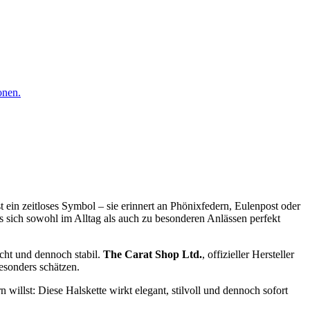
onen.
st ein zeitloses Symbol – sie erinnert an Phönixfedern, Eulenpost oder
das sich sowohl im Alltag als auch zu besonderen Anlässen perfekt
icht und dennoch stabil.
The Carat Shop Ltd.
, offizieller Hersteller
esonders schätzen.
illst: Diese Halskette wirkt elegant, stilvoll und dennoch sofort