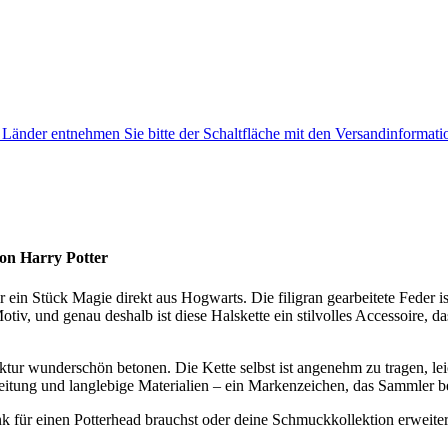
e Länder entnehmen Sie bitte der Schaltfläche mit den Versandinformati
von Harry Potter
r ein Stück Magie direkt aus Hogwarts. Die filigran gearbeitete Feder i
otiv, und genau deshalb ist diese Halskette ein stilvolles Accessoire, 
truktur wunderschön betonen. Die Kette selbst ist angenehm zu tragen, le
eitung und langlebige Materialien – ein Markenzeichen, das Sammler b
ür einen Potterhead brauchst oder deine Schmuckkollektion erweitern w