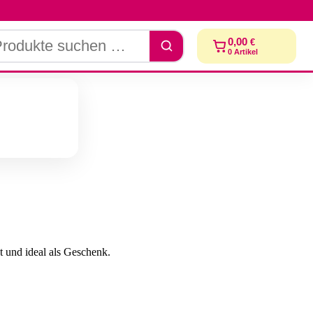
dukte
0,00
€
chen
0
Artikel
et und ideal als Geschenk.