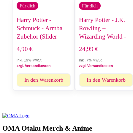
Für dich
Für dich
Harry Potter -
Harry Potter - J.K.
Schmuck - Armband
Rowling –
Zubehör (Slider
Wizarding World -
Charm) - Chibi
Filmzauberei
4,90
€
24,99
€
Bellatrix
(Figuren und Orte)
inkl. 19% MwSt.
inkl. 7% MwSt.
zzgl. Versandkosten
zzgl. Versandkosten
In den Warenkorb
In den Warenkorb
OMA Otaku Merch & Anime