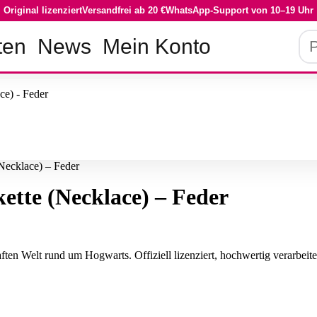
Original lizenziert
Versandfrei ab 20 €
WhatsApp-Support von 10–19 Uhr
Pro
ten
News
Mein Konto
su
Necklace) – Feder
ette (Necklace) – Feder
aften Welt rund um Hogwarts. Offiziell lizenziert, hochwertig verarbeit