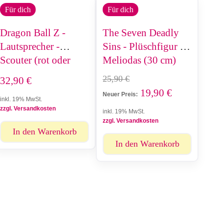
Für dich
Für dich
Dragon Ball Z -
The Seven Deadly
Lautsprecher -
Sins - Plüschfigur -
Scouter (rot oder
Meliodas (30 cm)
grün)
25,90
€
32,90
€
19,90
€
Neuer Preis:
inkl. 19% MwSt.
zzgl. Versandkosten
inkl. 19% MwSt.
zzgl. Versandkosten
In den Warenkorb
In den Warenkorb