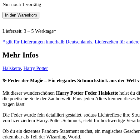
Nur noch 1 vorrätig
Harry
In den Warenkorb
Potter
-
Schmuck
Lieferzeit: 3 – 5 Werktage*
-
* gilt für Lieferungen innerhalb Deutschlands, Lieferzeiten für ander
Halskette
(Necklace)
Mehr Infos
-
Feder
Menge
Halskette
,
Harry Potter
✨
Feder der Magie – Ein elegantes Schmuckstück aus der Welt 
Mit dieser wunderschönen
Harry Potter Feder Halskette
holst du di
die poetische Seite der Zauberwelt. Fans jeden Alters kennen dieses M
tragen lässt.
Die Feder wurde fein detailliert gestaltet, sodass Lichtreflexe ihre S
von lizenziertem Harry-Potter-Schmuck, steht für hochwertige Verarb
Ob du ein dezentes Fandom-Statement suchst, ein magisches Geschenk f
erkennbar als Teil der Wizarding World.