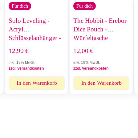
Für dich
Für dich
Solo Leveling -
The Hobbit - Erebor
Acryl
Dice Pouch -
Schlüsselanhänger -
Würfeltasche
Yoo Jinho
12,90
€
12,00
€
inkl. 19% MwSt.
inkl. 19% MwSt.
zzgl. Versandkosten
zzgl. Versandkosten
In den Warenkorb
In den Warenkorb