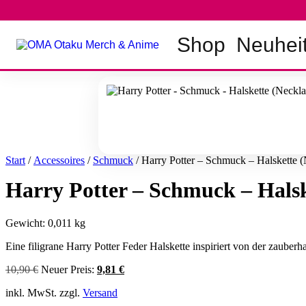
Zum
Inhalt
springen
Shop
Neuhei
Start
/
Accessoires
/
Schmuck
/ Harry Potter – Schmuck – Halskette (
Harry Potter – Schmuck – Halsk
Gewicht: 0,011 kg
Eine filigrane Harry Potter Feder Halskette inspiriert von der zauberh
Ursprünglicher
Aktueller
10,90
€
Neuer Preis:
9,81
€
Preis
Preis
inkl. MwSt. zzgl.
Versand
war:
ist:
10,90 €
9,81 €.