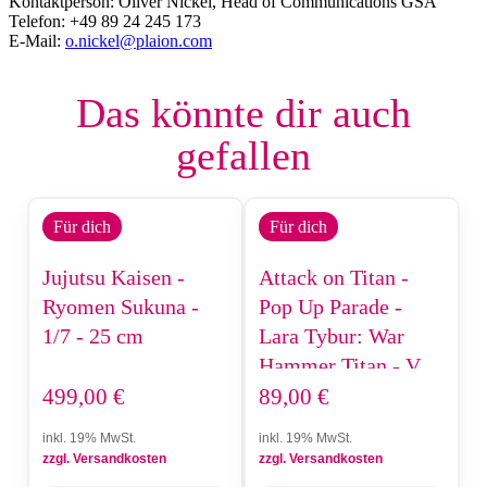
Kontaktperson: Oliver Nickel, Head of Communications GSA​
Telefon: +49 89 24 245 173​
E-Mail:
o.nickel@plaion.com
Das könnte dir auch
gefallen
Für dich
Für dich
Jujutsu Kaisen -
Attack on Titan -
Ryomen Sukuna -
Pop Up Parade -
1/7 - 25 cm
Lara Tybur: War
Hammer Titan - Ver.
L Size - 25 cm
499,00
€
89,00
€
inkl. 19% MwSt.
inkl. 19% MwSt.
zzgl. Versandkosten
zzgl. Versandkosten