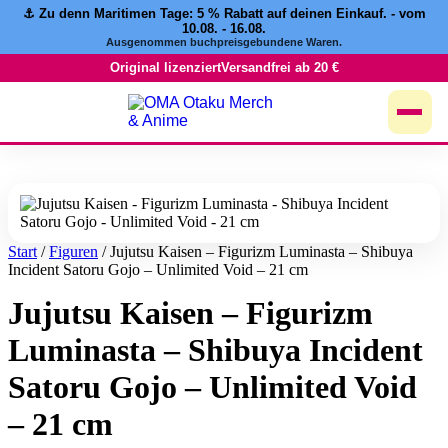
⚓️ Zu denn Maritimen Tage:
5 % Rabatt
auf deinen Einkauf. - vom
Zum
10.08. - 16.08.
Inhalt
Ausgenommen buchpreisgebundene Waren.
springen
Original lizenziert
Versandfrei ab 20 €
Start
/
Figuren
/ Jujutsu Kaisen – Figurizm Luminasta – Shibuya
Incident Satoru Gojo – Unlimited Void – 21 cm
Jujutsu Kaisen – Figurizm
Luminasta – Shibuya Incident
Satoru Gojo – Unlimited Void
– 21 cm