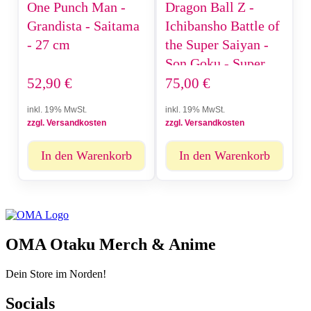
One Punch Man -
Dragon Ball Z -
Grandista - Saitama
Ichibansho Battle of
- 27 cm
the Super Saiyan -
Son Goku - Super
Saiyan - 19cm
52,90
€
75,00
€
inkl. 19% MwSt.
inkl. 19% MwSt.
zzgl. Versandkosten
zzgl. Versandkosten
In den Warenkorb
In den Warenkorb
OMA Otaku Merch & Anime
Dein Store im Norden!
Socials