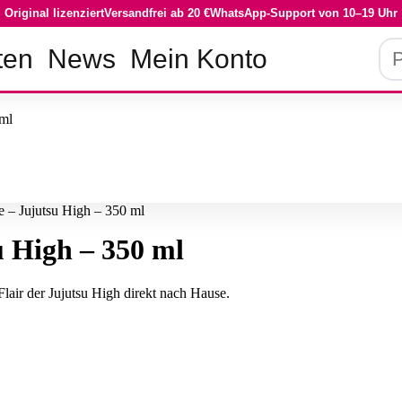
Original lizenziert
Versandfrei ab 20 €
WhatsApp-Support von 10–19 Uhr
Pro
ten
News
Mein Konto
su
e – Jujutsu High – 350 ml
u High – 350 ml
Flair der Jujutsu High direkt nach Hause.