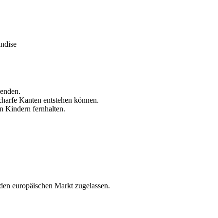
andise
wenden.
charfe Kanten entstehen können.
 Kindern fernhalten.
 den europäischen Markt zugelassen.