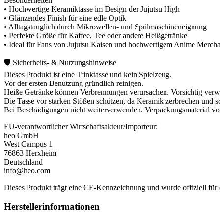
Besonderheiten
• Hochwertige Keramiktasse im Design der Jujutsu High
• Glänzendes Finish für eine edle Optik
• Alltagstauglich durch Mikrowellen- und Spülmaschineneignung
• Perfekte Größe für Kaffee, Tee oder andere Heißgetränke
• Ideal für Fans von Jujutsu Kaisen und hochwertigem Anime Merch
🛡️ Sicherheits- & Nutzungshinweise
Dieses Produkt ist eine Trinktasse und kein Spielzeug.
Vor der ersten Benutzung gründlich reinigen.
Heiße Getränke können Verbrennungen verursachen. Vorsichtig ver
Die Tasse vor starken Stößen schützen, da Keramik zerbrechen und s
Bei Beschädigungen nicht weiterverwenden. Verpackungsmaterial von
EU-verantwortlicher Wirtschaftsakteur/Importeur:
heo GmbH
West Campus 1
76863 Herxheim
Deutschland
info@heo.com
Dieses Produkt trägt eine CE-Kennzeichnung und wurde offiziell für
Herstellerinformationen