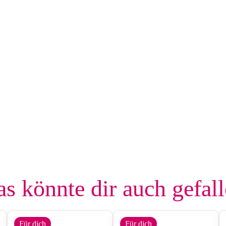
s könnte dir auch gefal
Für dich
Für dich