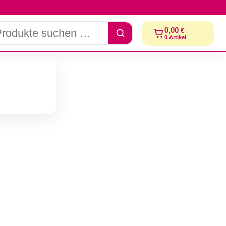
dukte
0,00
€
chen
0
Artikel