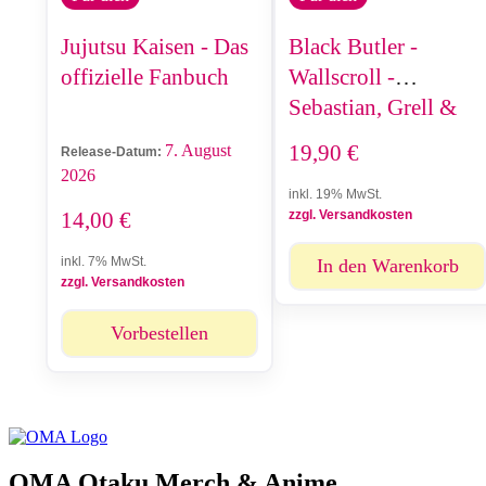
Jujutsu Kaisen - Das
Black Butler -
offizielle Fanbuch
Wallscroll -
Sebastian, Grell &
Pluto (90 x 60)
19,90
€
7. August
Release-Datum:
2026
inkl. 19% MwSt.
14,00
€
zzgl. Versandkosten
inkl. 7% MwSt.
In den Warenkorb
zzgl. Versandkosten
Vorbestellen
OMA Otaku Merch & Anime