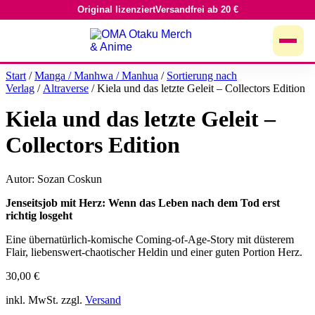
Original lizenziert
Versandfrei ab 20 €
Zum
Inhalt
springen
Start
/
Manga / Manhwa / Manhua
/
Sortierung nach
Verlag
/
Altraverse
/ Kiela und das letzte Geleit – Collectors Edition
Kiela und das letzte Geleit –
Collectors Edition
Autor: Sozan Coskun
Jenseitsjob mit Herz: Wenn das Leben nach dem Tod erst
richtig losgeht
Eine übernatürlich-komische Coming-of-Age-Story mit düsterem
Flair, liebenswert-chaotischer Heldin und einer guten Portion Herz.
30,00
€
inkl. MwSt. zzgl.
Versand