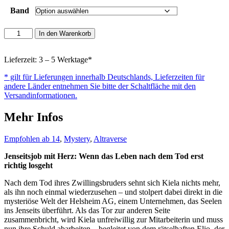
Band
Kiela
In den Warenkorb
und
das
letzte
Lieferzeit: 3 – 5 Werktage*
Geleit
* gilt für Lieferungen innerhalb Deutschlands, Lieferzeiten für
-
andere Länder entnehmen Sie bitte der Schaltfläche mit den
Collectors
Versandinformationen.
Edition
Menge
Mehr Infos
Empfohlen ab 14
,
Mystery
,
Altraverse
Jenseitsjob mit Herz: Wenn das Leben nach dem Tod erst
richtig losgeht
Nach dem Tod ihres Zwillingsbruders sehnt sich Kiela nichts mehr,
als ihn noch einmal wiederzusehen – und stolpert dabei direkt in die
mysteriöse Welt der Helsheim AG, einem Unternehmen, das Seelen
ins Jenseits überführt. Als das Tor zur anderen Seite
zusammenbricht, wird Kiela unfreiwillig zur Mitarbeiterin und muss
nun ihre Schuld abarbeiten – begleitet von dem rätselhaften Elio, der