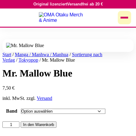
Original lizenziert
Versandfrei ab 20 €
Zum
Inhalt
springen
Start
/
Manga / Manhwa / Manhua
/
Sortierung nach
Verlag
/
Tokyopop
/ Mr. Mallow Blue
Mr. Mallow Blue
7,50
€
inkl. MwSt. zzgl.
Versand
Band
Mr.
In den Warenkorb
Mallow
Blue