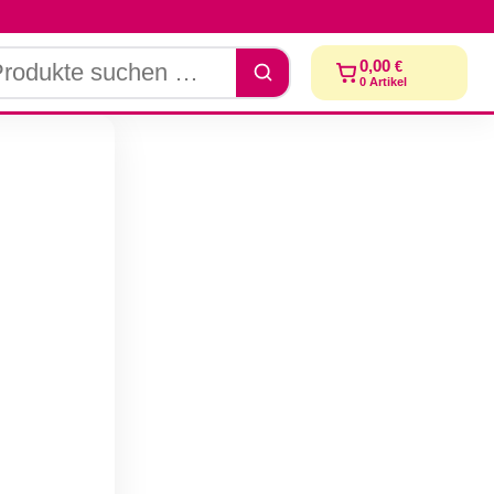
dukte
0,00
€
chen
0
Artikel