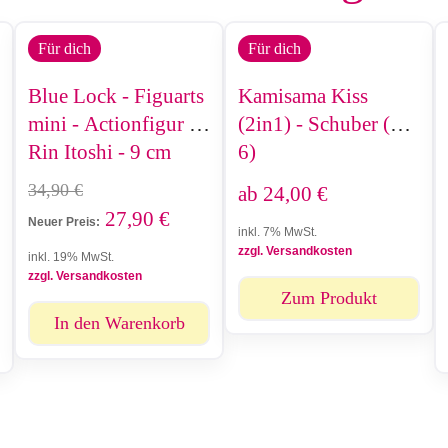
Für dich
Für dich
Blue Lock - Figuarts
Kamisama Kiss
mini - Actionfigur -
(2in1) - Schuber (1-
Rin Itoshi - 9 cm
6)
34,90
€
ab
24,00
€
27,90
€
Neuer Preis:
inkl. 7% MwSt.
zzgl. Versandkosten
inkl. 19% MwSt.
zzgl. Versandkosten
Zum Produkt
In den Warenkorb