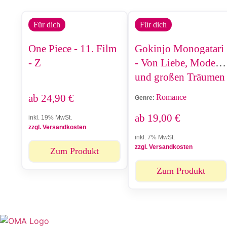
Für dich
Für dich
One Piece - 11. Film
Gokinjo Monogatari
- Z
- Von Liebe, Mode
und großen Träumen
- Schuber (1-4)
ab
24,90
€
Romance
Genre:
ab
19,00
€
inkl. 19% MwSt.
zzgl. Versandkosten
inkl. 7% MwSt.
zzgl. Versandkosten
Zum Produkt
Zum Produkt