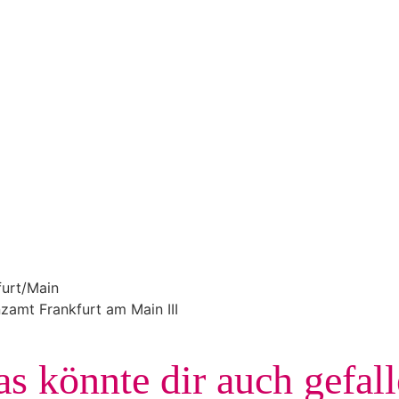
furt/Main
amt Frankfurt am Main III
s könnte dir auch gefal