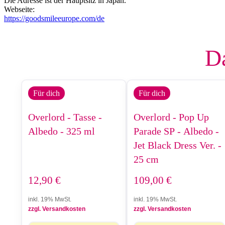
Die Adresse ist der Hauptsitz in Japan.
Webseite:
https://goodsmileeurope.com/de
Da
Für dich
Für dich
Overlord - Tasse -
Overlord - Pop Up
Albedo - 325 ml
Parade SP - Albedo -
Jet Black Dress Ver. -
25 cm
12,90
€
109,00
€
inkl. 19% MwSt.
inkl. 19% MwSt.
zzgl. Versandkosten
zzgl. Versandkosten