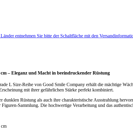
e Länder entnehmen Sie bitte der Schaltfläche mit den Versandinformati
4 cm – Eleganz und Macht in beeindruckender Rüstung
arade L Size-Reihe von Good Smile Company erhält die mächtige Wächt
Erscheinung mit ihrer gefährlichen Stärke perfekt kombiniert.
er dunklen Rüstung als auch ihre charakteristische Ausstrahlung hervor
er Figuren-Sammlung. Die hochwertige Verarbeitung und das authentis
4 cm