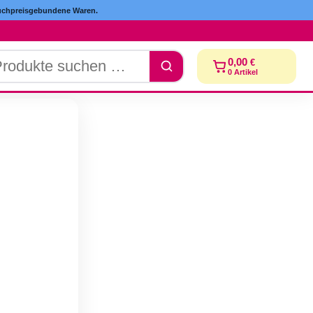
hpreisgebundene Waren.
dukte
0,00
€
chen
0
Artikel