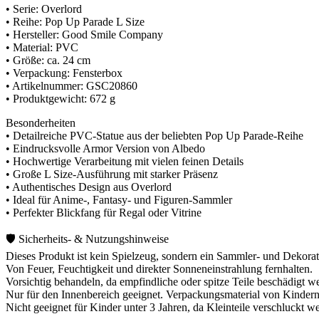
• Serie: Overlord
• Reihe: Pop Up Parade L Size
• Hersteller: Good Smile Company
• Material: PVC
• Größe: ca. 24 cm
• Verpackung: Fensterbox
• Artikelnummer: GSC20860
• Produktgewicht: 672 g
Besonderheiten
• Detailreiche PVC-Statue aus der beliebten Pop Up Parade-Reihe
• Eindrucksvolle Armor Version von Albedo
• Hochwertige Verarbeitung mit vielen feinen Details
• Große L Size-Ausführung mit starker Präsenz
• Authentisches Design aus Overlord
• Ideal für Anime-, Fantasy- und Figuren-Sammler
• Perfekter Blickfang für Regal oder Vitrine
🛡️ Sicherheits- & Nutzungshinweise
Dieses Produkt ist kein Spielzeug, sondern ein Sammler- und Dekorati
Von Feuer, Feuchtigkeit und direkter Sonneneinstrahlung fernhalten.
Vorsichtig behandeln, da empfindliche oder spitze Teile beschädigt 
Nur für den Innenbereich geeignet. Verpackungsmaterial von Kindern 
Nicht geeignet für Kinder unter 3 Jahren, da Kleinteile verschluckt 