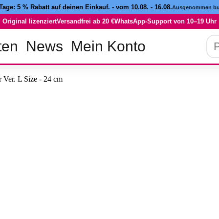
 Tage:
5 % Rabatt
auf deinen Einkauf. - vom 10.08. - 16.08.
Ausgenommen buc
Original lizenziert
Versandfrei ab 20 €
WhatsApp-Support von 10–19 Uhr
Pro
ten
News
Mein Konto
su