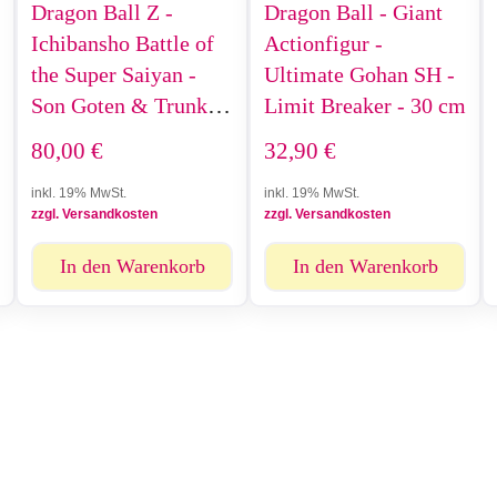
Dragon Ball Z -
Dragon Ball - Giant
Ichibansho Battle of
Actionfigur -
the Super Saiyan -
Ultimate Gohan SH -
Son Goten & Trunks -
Limit Breaker - 30 cm
9 cm
80,00
€
32,90
€
inkl. 19% MwSt.
inkl. 19% MwSt.
zzgl. Versandkosten
zzgl. Versandkosten
In den Warenkorb
In den Warenkorb