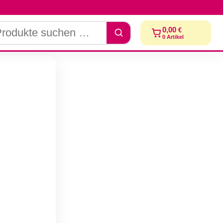
dukte
0,00
€
chen
0
Artikel