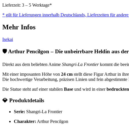
-
Lieferzeit: 3 – 5 Werktage*
Pop
* gilt für Lieferungen innerhalb Deutschlands, Lieferzeiten für ander
Up
Parade
Mehr Infos
-
Arthur
Pencilgon
Isekai
-
24
🛡️
Arthur Pencilgon – Die unbeirrbare Heldin aus der 
cm
Menge
Direkt aus dem beliebten Anime
Shangri-La Frontier
kommt die beei
Mit einer imposanten Höhe von
24 cm
stellt diese Figur Arthur in 
Die hochwertige Verarbeitung, präzisen Linien und fein abgestimmte
Die Statue steht auf einer stabilen
Base
und wird in einer
bedruckten
💎
Produktdetails
Serie:
Shangri-La Frontier
Charakter:
Arthur Pencilgon