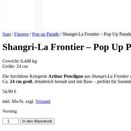
Start
/
Figuren
/
Pop up Parade
/ Shangri-La Frontier – Pop Up Parad
Shangri-La Frontier – Pop Up P
Gewicht: 0,448 kg
Größe: 24 cm
Die furchtlose Kriegerin
Arthur Pencilgon
aus
Shangri-La Frontier
a
Ca.
24 cm groß
, detailreich bemalt und mit Base – perfekt für Sam
54,90
€
inkl. MwSt. zzgl.
Versand
Vorrätig
Shangri-
In den Warenkorb
La
Frontier