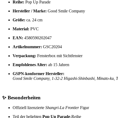
Reihe:
Pop Up Parade
Hersteller / Marke:
Good Smile Company
Größe:
ca. 24 cm
Material:
PVC
EAN:
4580590202047
Artikelnummer:
GSC20204
Verpackung:
Fensterbox mit Sichtfenster
Empfohlenes Alter:
ab 15 Jahren
GSPN-konformer Hersteller:
Good Smile Company, 1-32-2 Higashi-Shinbashi, Minato-ku, 
✨
Besonderheiten
Offiziell lizenzierte
Shangri-La Frontier
Figur
Teil der beliebten
Pop Up Parade
-Reihe