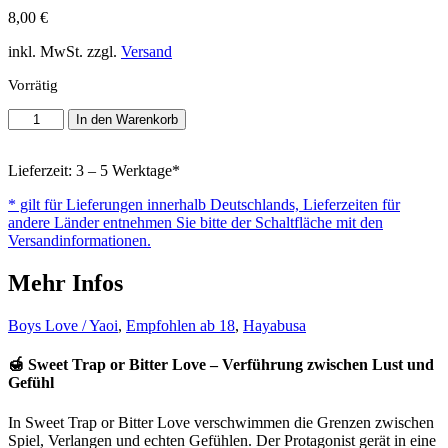
8,00
€
inkl. MwSt. zzgl.
Versand
Vorrätig
Sweet
In den Warenkorb
Trap
or
Bitter
Lieferzeit: 3 – 5 Werktage*
Love
* gilt für Lieferungen innerhalb Deutschlands, Lieferzeiten für
Menge
andere Länder entnehmen Sie bitte der Schaltfläche mit den
Versandinformationen.
Mehr Infos
Boys Love / Yaoi
,
Empfohlen ab 18
,
Hayabusa
🍯 Sweet Trap or Bitter Love – Verführung zwischen Lust und
Gefühl
In Sweet Trap or Bitter Love verschwimmen die Grenzen zwischen
Spiel, Verlangen und echten Gefühlen. Der Protagonist gerät in eine