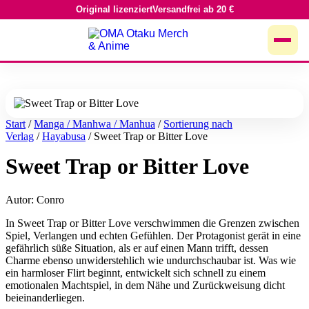
Original lizenziert
Versandfrei ab 20 €
Zum
Inhalt
springen
Start
/
Manga / Manhwa / Manhua
/
Sortierung nach
Verlag
/
Hayabusa
/ Sweet Trap or Bitter Love
Sweet Trap or Bitter Love
Autor: Conro
In Sweet Trap or Bitter Love verschwimmen die Grenzen zwischen
Spiel, Verlangen und echten Gefühlen. Der Protagonist gerät in eine
gefährlich süße Situation, als er auf einen Mann trifft, dessen
Charme ebenso unwiderstehlich wie undurchschaubar ist. Was wie
ein harmloser Flirt beginnt, entwickelt sich schnell zu einem
emotionalen Machtspiel, in dem Nähe und Zurückweisung dicht
beieinanderliegen.