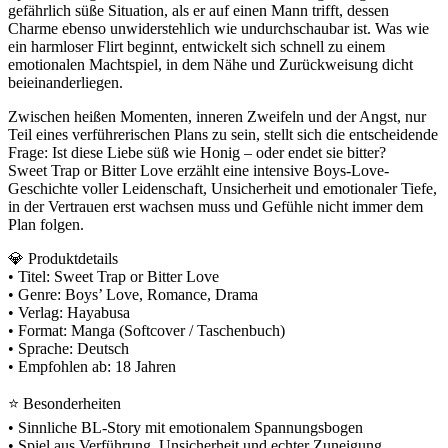
gefährlich süße Situation, als er auf einen Mann trifft, dessen
Charme ebenso unwiderstehlich wie undurchschaubar ist. Was wie
ein harmloser Flirt beginnt, entwickelt sich schnell zu einem
emotionalen Machtspiel, in dem Nähe und Zurückweisung dicht
beieinanderliegen.
Zwischen heißen Momenten, inneren Zweifeln und der Angst, nur
Teil eines verführerischen Plans zu sein, stellt sich die entscheidende
Frage: Ist diese Liebe süß wie Honig – oder endet sie bitter?
Sweet Trap or Bitter Love erzählt eine intensive Boys-Love-
Geschichte voller Leidenschaft, Unsicherheit und emotionaler Tiefe,
in der Vertrauen erst wachsen muss und Gefühle nicht immer dem
Plan folgen.
💎 Produktdetails
• Titel: Sweet Trap or Bitter Love
• Genre: Boys’ Love, Romance, Drama
• Verlag: Hayabusa
• Format: Manga (Softcover / Taschenbuch)
• Sprache: Deutsch
• Empfohlen ab: 18 Jahren
⭐ Besonderheiten
• Sinnliche BL-Story mit emotionalem Spannungsbogen
• Spiel aus Verführung, Unsicherheit und echter Zuneigung