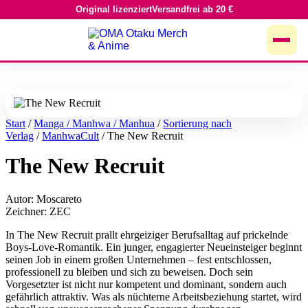
Original lizenziert
Versandfrei ab 20 €
Zum
Inhalt
springen
Start
/
Manga / Manhwa / Manhua
/
Sortierung nach
Verlag
/
ManhwaCult
/ The New Recruit
The New Recruit
Autor: Moscareto
Zeichner: ZEC
In The New Recruit prallt ehrgeiziger Berufsalltag auf prickelnde
Boys-Love-Romantik. Ein junger, engagierter Neueinsteiger beginnt
seinen Job in einem großen Unternehmen – fest entschlossen,
professionell zu bleiben und sich zu beweisen. Doch sein
Vorgesetzter ist nicht nur kompetent und dominant, sondern auch
gefährlich attraktiv. Was als nüchterne Arbeitsbeziehung startet, wird