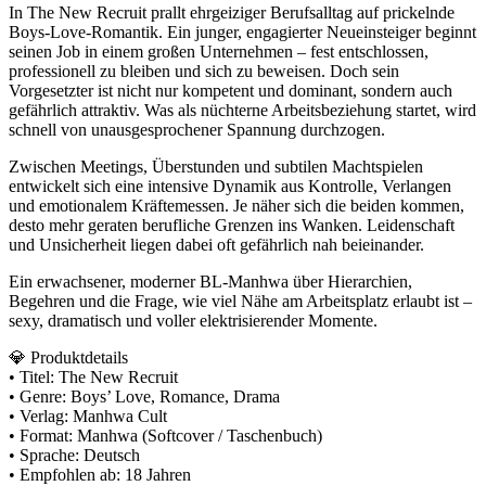
In The New Recruit prallt ehrgeiziger Berufsalltag auf prickelnde
Boys-Love-Romantik. Ein junger, engagierter Neueinsteiger beginnt
seinen Job in einem großen Unternehmen – fest entschlossen,
professionell zu bleiben und sich zu beweisen. Doch sein
Vorgesetzter ist nicht nur kompetent und dominant, sondern auch
gefährlich attraktiv. Was als nüchterne Arbeitsbeziehung startet, wird
schnell von unausgesprochener Spannung durchzogen.
Zwischen Meetings, Überstunden und subtilen Machtspielen
entwickelt sich eine intensive Dynamik aus Kontrolle, Verlangen
und emotionalem Kräftemessen. Je näher sich die beiden kommen,
desto mehr geraten berufliche Grenzen ins Wanken. Leidenschaft
und Unsicherheit liegen dabei oft gefährlich nah beieinander.
Ein erwachsener, moderner BL-Manhwa über Hierarchien,
Begehren und die Frage, wie viel Nähe am Arbeitsplatz erlaubt ist –
sexy, dramatisch und voller elektrisierender Momente.
💎 Produktdetails
• Titel: The New Recruit
• Genre: Boys’ Love, Romance, Drama
• Verlag: Manhwa Cult
• Format: Manhwa (Softcover / Taschenbuch)
• Sprache: Deutsch
• Empfohlen ab: 18 Jahren