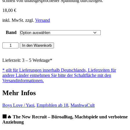
schnell von unausgesprochener Spannung durchzogen.
18,00
€
inkl. MwSt. zzgl.
Versand
Band
The
In den Warenkorb
New
Recruit
Menge
Lieferzeit: 3 – 5 Werktage*
* gilt für Lieferungen innerhalb Deutschlands, Lieferzeiten für
andere Länder entnehmen Sie bitte der Schaltfläche mit den
Versandinformationen.
Mehr Infos
Boys Love / Yaoi
,
Empfohlen ab 18
,
ManhwaCult
🏢🔥 The New Recruit – Büroalltag, Machtspiele und verbotene
Anziehung