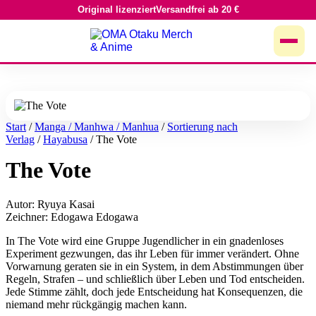
Original lizenziert
Versandfrei ab 20 €
Zum
Inhalt
springen
Start
/
Manga / Manhwa / Manhua
/
Sortierung nach
Verlag
/
Hayabusa
/ The Vote
The Vote
Autor: Ryuya Kasai
Zeichner: Edogawa Edogawa
In The Vote wird eine Gruppe Jugendlicher in ein gnadenloses
Experiment gezwungen, das ihr Leben für immer verändert. Ohne
Vorwarnung geraten sie in ein System, in dem Abstimmungen über
Regeln, Strafen – und schließlich über Leben und Tod entscheiden.
Jede Stimme zählt, doch jede Entscheidung hat Konsequenzen, die
niemand mehr rückgängig machen kann.