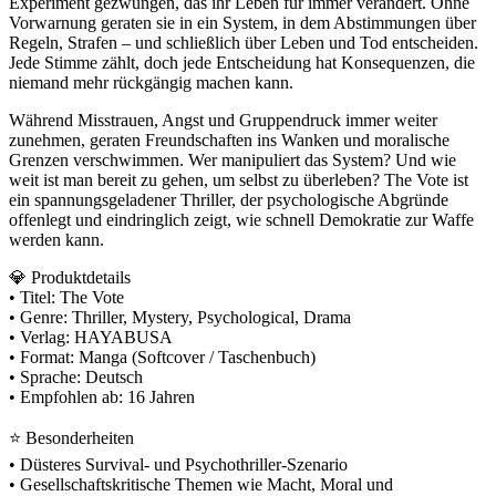
Experiment gezwungen, das ihr Leben für immer verändert. Ohne
Vorwarnung geraten sie in ein System, in dem Abstimmungen über
Regeln, Strafen – und schließlich über Leben und Tod entscheiden.
Jede Stimme zählt, doch jede Entscheidung hat Konsequenzen, die
niemand mehr rückgängig machen kann.
Während Misstrauen, Angst und Gruppendruck immer weiter
zunehmen, geraten Freundschaften ins Wanken und moralische
Grenzen verschwimmen. Wer manipuliert das System? Und wie
weit ist man bereit zu gehen, um selbst zu überleben? The Vote ist
ein spannungsgeladener Thriller, der psychologische Abgründe
offenlegt und eindringlich zeigt, wie schnell Demokratie zur Waffe
werden kann.
💎 Produktdetails
• Titel: The Vote
• Genre: Thriller, Mystery, Psychological, Drama
• Verlag: HAYABUSA
• Format: Manga (Softcover / Taschenbuch)
• Sprache: Deutsch
• Empfohlen ab: 16 Jahren
⭐ Besonderheiten
• Düsteres Survival- und Psychothriller-Szenario
• Gesellschaftskritische Themen wie Macht, Moral und