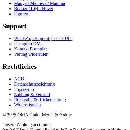
Manga / Manhwa / Manhua
Bücher / Light Novel
Figuren
Support
WhatsApp Support (10–18 Uhr)
Instagram DMs
Kontakt Formular
Vertrag widerrufen
Rechtliches
AGB
Datenschutzbelehrung
Impressum
Zahlung & Versand
Rückgabe & Rückerstattung
Widerrufsrecht
© 2025 OMA Otaku Merch & Anime
Unsere Zahlungsmethoden
PayPal
Klarna
Google Pay
Apple Pay
Banküberweisung
Abholung