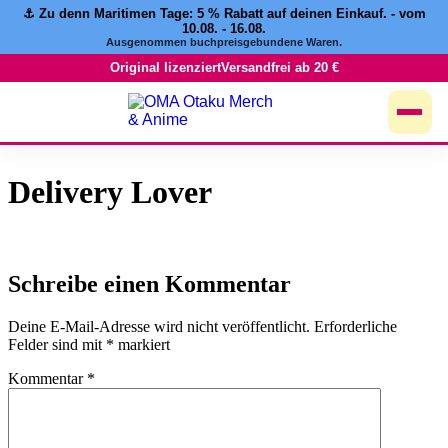
⚓️ Zu denn Maritimen Tage:
5 % Rabatt
auf deinen Einkauf. - vom
Zum
10.08. - 16.08.
Inhalt
Ausgenommen buchpreisgebundene Waren.
springen
Original lizenziert
Versandfrei ab 20 €
Delivery Lover
Schreibe einen Kommentar
Deine E-Mail-Adresse wird nicht veröffentlicht.
Erforderliche
Felder sind mit
*
markiert
Kommentar
*