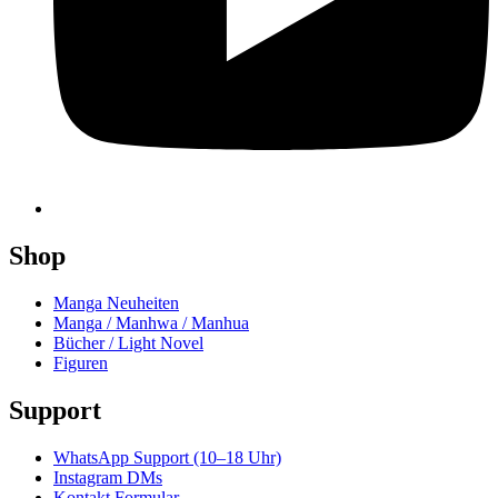
Shop
Manga Neuheiten
Manga / Manhwa / Manhua
Bücher / Light Novel
Figuren
Support
WhatsApp Support (10–18 Uhr)
Instagram DMs
Kontakt Formular