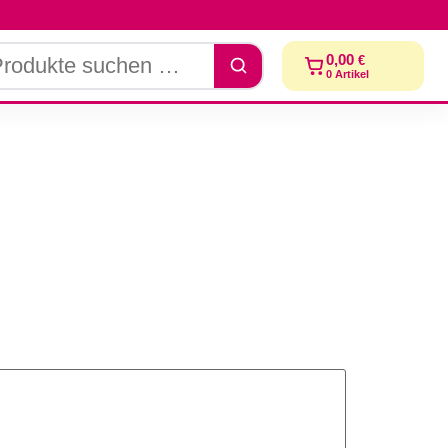
dukte
0,00
€
chen
0
Artikel