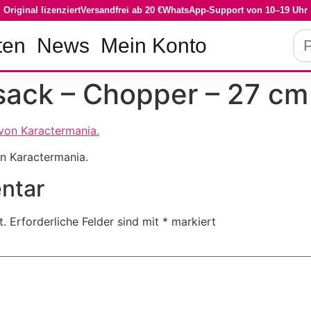
Original lizenziert
Versandfrei ab 20 €
WhatsApp-Support von 10–19 Uhr
Pro
ten
News
Mein Konto
su
sack – Chopper – 27 cm
n Karactermania.
ntar
t.
Erforderliche Felder sind mit
*
markiert