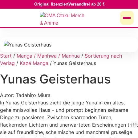
Zum
Original lizenziert
Versandfrei ab 20 €
Inhalt
springen
Start
/
Manga / Manhwa / Manhua
/
Sortierung nach
Verlag
/
Kazé Manga
/ Yunas Geisterhaus
Yunas Geisterhaus
Autor: Tadahiro Miura
In Yunas Geisterhaus zieht die junge Yuna in ein altes,
geheimnisvolles Haus – und prompt beginnen seltsame
Dinge zu passieren. Zwischen knarrenden Türen,
flackernden Lichtern und unerwarteten Erscheinungen trifft
sie auf freundliche, schelmische und manchmal gruselige