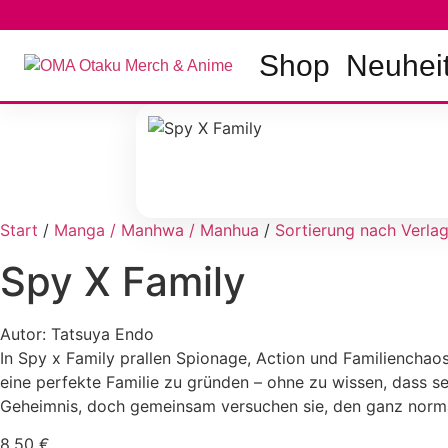
Zum
Inhalt
springen
Shop
Neuhei
Start
/
Manga / Manhwa / Manhua
/
Sortierung nach Verla
Spy X Family
Autor: Tatsuya Endo
In Spy x Family prallen Spionage, Action und Familienchaos
eine perfekte Familie zu gründen – ohne zu wissen, dass sei
Geheimnis, doch gemeinsam versuchen sie, den ganz normal
8,50
€