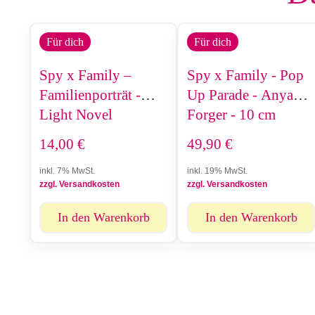
Für dich
Für dich
Spy x Family –
Spy x Family - Pop
Familienporträt -
Up Parade - Anya
Light Novel
Forger - 10 cm
14,00
€
49,90
€
inkl. 7% MwSt.
inkl. 19% MwSt.
zzgl. Versandkosten
zzgl. Versandkosten
In den Warenkorb
In den Warenkorb