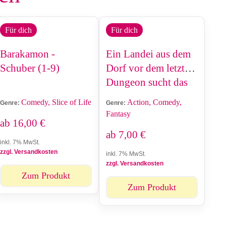
Für dich
Für dich
Barakamon -
Ein Landei aus dem
Schuber (1-9)
Dorf vor dem letzten
Dungeon sucht das
Abenteuer in der
Comedy, Slice of Life
Action, Comedy,
Genre:
Genre:
Stadt
Fantasy
ab
16,00
€
ab
7,00
€
inkl. 7% MwSt.
zzgl. Versandkosten
inkl. 7% MwSt.
zzgl. Versandkosten
Zum Produkt
Zum Produkt