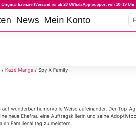
Original lizenziert
Versandfrei ab 20 €
WhatsApp-Support von 10–19 Uhr
Pro
ten
News
Mein Konto
su
g
/
Kazé Manga
/ Spy X Family
 auf wunderbar humorvolle Weise aufeinander. Der Top-Agent
ne neue Ehefrau eine Auftragskillerin und seine Adoptivtoch
en Familienalltag zu meistern.