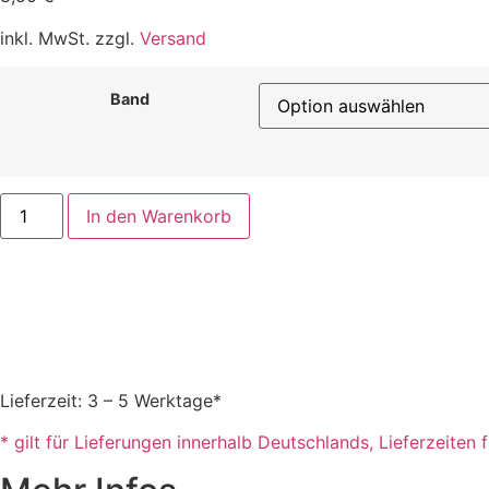
inkl. MwSt. zzgl.
Versand
Band
Spy
In den Warenkorb
X
Family
Menge
Lieferzeit: 3 – 5 Werktage*
* gilt für Lieferungen innerhalb Deutschlands, Lieferzeite