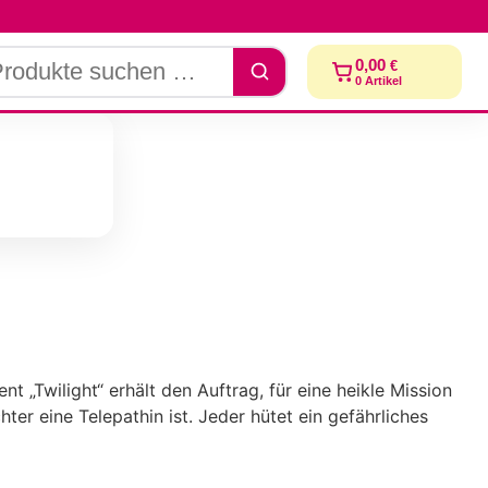
dukte
0,00
€
chen
0
Artikel
 „Twilight“ erhält den Auftrag, für eine heikle Mission
ter eine Telepathin ist. Jeder hütet ein gefährliches