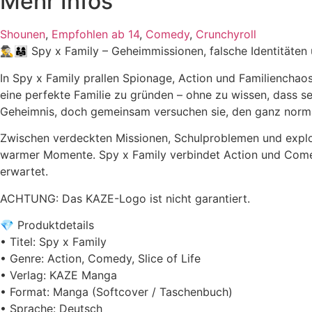
Mehr Infos
Shounen
,
Empfohlen ab 14
,
Comedy
,
Crunchyroll
🕵️‍♂️👨‍👩‍👧 Spy x Family – Geheimmissionen, falsche Identität
In Spy x Family prallen Spionage, Action und Familienchaos
eine perfekte Familie zu gründen – ohne zu wissen, dass sei
Geheimnis, doch gemeinsam versuchen sie, den ganz normal
Zwischen verdeckten Missionen, Schulproblemen und explos
warmer Momente. Spy x Family verbindet Action und Come
erwartet.
ACHTUNG: Das KAZE-Logo ist nicht garantiert.
💎 Produktdetails
• Titel: Spy x Family
• Genre: Action, Comedy, Slice of Life
• Verlag: KAZE Manga
• Format: Manga (Softcover / Taschenbuch)
• Sprache: Deutsch